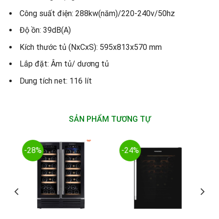
Công suất điện: 288kw(năm)/220-240v/50hz
Độ ồn: 39dB(A)
Kích thước tủ (NxCxS): 595x813x570 mm
Lắp đặt: Âm tủ/ dương tủ
Dung tích net: 116 lít
SẢN PHẨM TƯƠNG TỰ
-28%
-24%