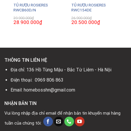
TỦ RƯỢU ROSIERES
TỦ RƯỢU ROSIERES
RWCB60D/N
RWC154DE
39.900.000
₫
26.900.000
₫
Giá
28.900.000
₫
Giá
Giá
20.500.000
₫
Giá
gốc
hiện
gốc
hiện
là:
tại
là:
tại
39.900.000₫.
là:
26.900.000₫.
là:
0₫.
28.900.000₫.
20.500.000₫.
THÔNG TIN LIÊN HỆ
Địa chỉ: 136 Hồ Tùng Mậu - Bắc Từ Liêm - Hà Nội
Điện thoại: 0969 806 863
Email: homebosshn@gmail.com
NHẬN BẢN TIN
Vui lòng nhập địa chỉ email để nhận bản tin khuyến mại hàng
tuần của chúng tôi: