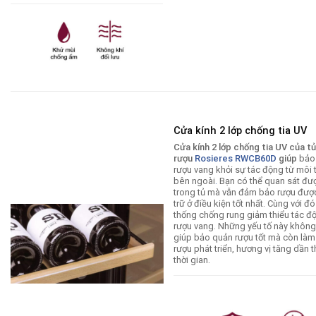
Cửa kính 2 lớp chống tia UV
Cửa kính 2 lớp chống tia UV của t
rượu
Rosieres RWCB60D
giúp
bảo
rượu vang khỏi sự tác động từ môi 
bên ngoài
.
Bạn có thể quan sát đư
trong tủ mà vẫn đảm bảo rượu đượ
trữ ở điều kiện tốt nhất. Cùng với đó
thống chống rung giảm thiểu tác đ
rượu vang. Những yếu tố này không
giúp bảo quản rượu tốt mà còn làm
rượu phát triển, hương vị tăng dần 
thời gian.