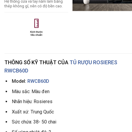
Hệ thống cửa và tay nắm làm bằng
thép không gỉ, nên có độ bền cao.
THÔNG SỐ KỸ THUẬT CỦA
TỦ RƯỢU ROSIERES
RWCB60D
Model:
RWCB60D
Màu sắc: Màu đen
Nhãn hiệu: Rosieres
Xuất xứ: Trung Quốc
Sức chứa: 38- 50 chai