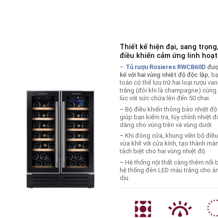
Thiết kế hiện đại, sang trọng
điều khiển cảm ứng linh hoạt
–
Tủ rượu Rosieres RWCB60D
đượ
kế với hai vùng nhiệt độ độc lập
, b
toàn có thể lưu trữ hai loại rượu va
trắng (đôi khi là champagne) cùng
lúc với sức chứa lên đến 50 chai.
–
Bộ điều khiển thông báo nhiệt độ
giúp bạn kiểm tra, tùy chỉnh nhiệt đ
dàng cho vùng trên và vùng dưới.
–
Khi đóng cửa, khung viền bộ điều
vừa khít với cửa kính, tạo thành mà
tách biệt cho hai vùng nhiệt độ.
–
Hệ thống nội thất càng thêm nổi b
hệ thống đèn LED màu trắng cho á
dịu.