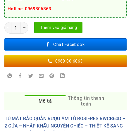
Hotline: 0969806863
TỦ RƯỢU ROSIERES RWCB60D số lượng
Thêm vào giỏ hàng
Chat Facebook
0969 80 6863
Thông tin thanh
Mô tả
toán
TỦ MÁT BẢO QUẢN RƯỢU ÂM TỦ ROSIERES RWCB60D –
2 CỬA – NHẬP KHẨU NGUYÊN CHIẾC – THIẾT KẾ SANG