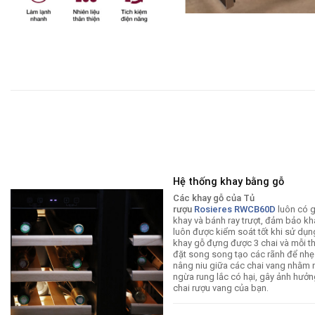
Hệ thống khay bằng gỗ
Các khay gỗ của Tủ
rượu
Rosieres RWCB60D
luôn có 
khay và bánh ray trượt, đảm bảo kh
luôn được kiểm soát tốt khi sử dụn
khay gỗ đựng được 3 chai và mỗi t
đặt song song tạo các rãnh để nh
nâng niu giữa các chai vang nhằm
ngừa rung lắc có hại, gây ảnh hưở
chai rượu vang của bạn.