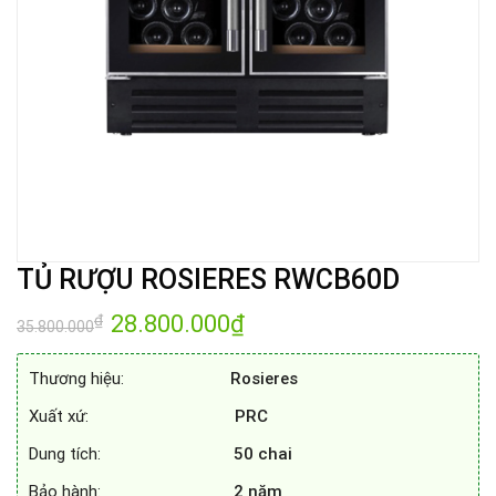
TỦ RƯỢU ROSIERES RWCB60D
Giá
28.800.000
₫
Giá
₫
35.800.000
gốc
hiện
là:
tại
35.800.000₫.
là:
Thương hiệu:
Rosieres
28.800.000₫.
Xuất xứ:
PRC
Dung tích:
50 chai
Bảo hành:
2
năm