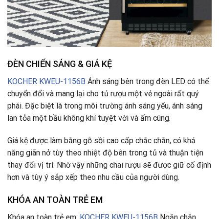
ĐÈN CHIẾN SÁNG & GIÁ KỆ
KOCHER KWEU-1156B
Ánh sáng bên trong đèn LED có thể
chuyển đổi và mang lại cho tủ rượu một vẻ ngoài rất quý
phái. Đặc biệt là trong môi trường ánh sáng yếu, ánh sáng
lan tỏa một bầu không khí tuyệt vời và ấm cúng.
Giá kệ được làm bằng gỗ sồi cao cấp chắc chắn, có khả
năng giãn nở tùy theo nhiệt độ bên trong tủ và thuận tiện
thay đổi vị trí. Nhờ vậy những chai rượu sẽ được giữ cố định
hơn và tùy ý sắp xếp theo nhu cầu của người dùng.
KHÓA AN TOÀN TRẺ EM
Khóa an toàn trẻ em:
KOCHER KWEU-1156B
Ngăn chặn