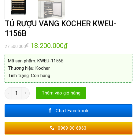
TỦ RƯỢU VANG KOCHER KWEU-
1156B
Giá
18.200.000
₫
Giá
₫
27.500.000
gốc
hiện
là:
tại
27.500.000₫.
là:
Mã sản phẩm: KWEU-1156B
18.200.000₫.
Thương hiệu: Kocher
Tình trạng: Còn hàng
TỦ RƯỢU VANG KOCHER KWEU-1156B số lượng
Thêm vào giỏ hàng
Chat Facebook
0969 80 6863