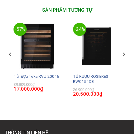
THÔNG TIN LIÊN HỆ
Địa chỉ: 136 Hồ Tùng Mậu - Bắc Từ Liêm - Hà Nội
Điện thoại: 0969 806 863
Email: homebosshn@gmail.com
NHẬN BẢN TIN
Vui lòng nhập địa chỉ email để nhận bản tin khuyến mại hàng
tuần của chúng tôi:
HỖ TRỢ KHÁCH HÀNG