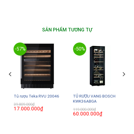
SẢN PHẨM TƯƠNG TỰ
-57%
-50%
TỦ RƯỢU VANG BOSCH
Tủ rượu Teka RVU 20046
KWK36ABGA
39.809.000
₫
Giá
17.000.000
₫
Giá
119.000.000
₫
gốc
hiện
Giá
60.000.000
₫
Giá
là:
tại
gốc
hiện
39.809.000₫.
là:
là:
tại
17.000.000₫.
119.000.000₫.
là:
0₫.
60.000.000₫.