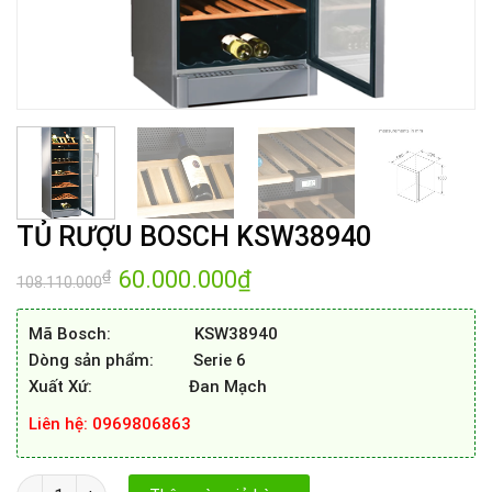
TỦ RƯỢU BOSCH KSW38940
Giá
60.000.000
₫
Giá
₫
108.110.000
gốc
hiện
là:
tại
108.110.000₫.
là:
Mã Bosch: KSW38940
60.000.000₫.
Dòng sản phẩm: Serie 6
Xuất Xứ: Đan Mạch
Liên hệ: 0969806863
TỦ RƯỢU BOSCH KSW38940 số lượng