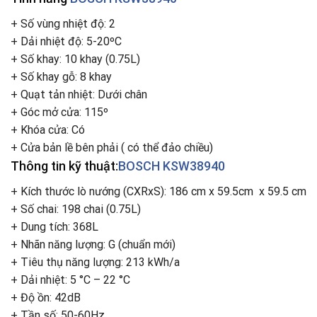
+ Số vùng nhiệt độ: 2
+ Dải nhiệt độ: 5-20ºC
+ Số khay: 10 khay (0.75L)
+ Số khay gỗ: 8 khay
+ Quạt tản nhiệt: Dưới chân
+ Góc mở cửa: 115º
+ Khóa cửa: Có
+ Cửa bản lề bên phải ( có thể đảo chiều)
Thông tin kỹ thuật:
BOSCH KSW38940
+ Kích thước lò nướng (CXRxS): 186 cm x 59.5cm x 59.5 cm
+ Số chai: 198 chai (0.75L)
+ Dung tích: 368L
+ Nhãn năng lượng: G (chuẩn mới)
+ Tiêu thụ năng lượng: 213 kWh/a
+ Dải nhiệt: 5 °C – 22 °C
+ Độ ồn: 42dB
+ Tần số: 50-60Hz