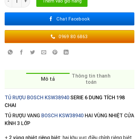
Thêm vào giỏ hàng
Chat Facebook
0969 80 6863
Thông tin thanh
Mô tả
toán
TỦ RƯỢU BOSCH KSW38940
SERIE 6 DUNG TÍCH 198
CHAI
TỦ RƯỢU VANG
BOSCH KSW38940
HAI VÙNG NHIỆT CỬA
KÍNH 3 LỚP
+
2 vùng nhiệt riêng biệt:
hai khu vực điều chỉnh riêng biệt