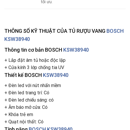
tối ưu.
THÔNG SỐ KỸ THUẬT CỦA
TỦ RƯỢU VANG
BOSCH
KSW38940
Thông tin cơ bản BOSCH
KSW38940
+ Lắp đặt âm tủ hoặc độc lập
+ Cửa kính 3 lớp chống tia UV
Thiết kế BOSCH
KSW38940
+ Đèn led với nút nhấn mềm
+ Đèn led trang trí: Có
+ Đèn led chiếu sáng: có
+ Âm báo mở cửa: Có
+ Khóa trẻ em
+ Quạt nội thất: Có
Tính năng
BOSCH KSW38940