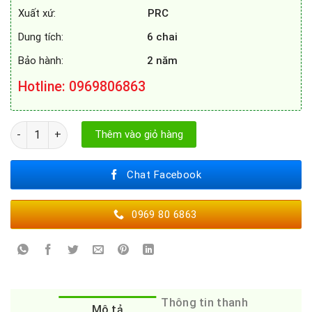
Xuất xứ:
PRC
Dung tích:
6 chai
Bảo hành:
2
năm
Hotline: 0969806863
TỦ RƯỢU SPELIER SP - 06B số lượng
Thêm vào giỏ hàng
Chat Facebook
0969 80 6863
Thông tin thanh
Mô tả