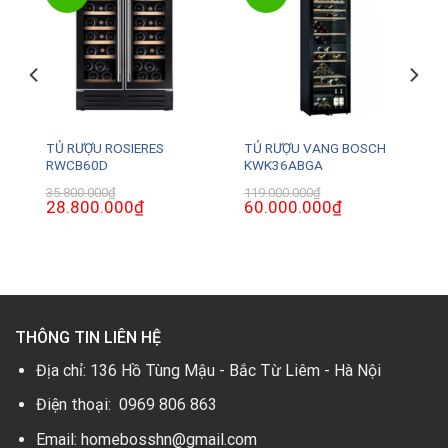
TỦ RƯỢU ROSIERES
TỦ RƯỢU VANG BOSCH
RWCB60D
KWK36ABGA
35.800.000
₫
119.000.000
₫
Giá
28.800.000
₫
Giá
Giá
60.000.000
₫
Giá
gốc
hiện
gốc
hiện
là:
tại
là:
tại
35.800.000₫.
là:
119.000.000₫.
là:
0₫.
28.800.000₫.
60.000.000₫.
THÔNG TIN LIÊN HỆ
Địa chỉ: 136 Hồ Tùng Mậu - Bắc Từ Liêm - Hà Nội
Điện thoại: 0969 806 863
Email: homebosshn@gmail.com