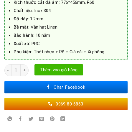
Kích thước cắt đá âm:
776*456mm, R60
Chất liệu:
Inox 304
Độ dày:
1.2mm
Bề mặt:
Vân hạt Linen
Bảo hành:
10 năm
Xuất xứ:
PRC
Phụ kiện:
Thớt nhựa + Rổ + Giá cài + Xi phông
CHẬU RỬA BÁT 1 HỐ NOBINOX NOVA A181HQ – Thiết Kế Sang Trọn
Thêm vào giỏ hàng
Chat Facebook
0969 80 6863