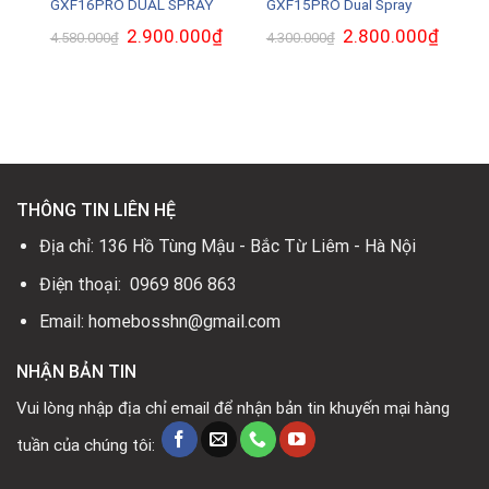
GXF16PRO DUAL SPRAY
GXF15PRO Dual Spray
Giá
2.900.000
₫
Giá
Giá
2.800.000
₫
Giá
4.580.000
₫
4.300.000
₫
gốc
hiện
gốc
hiện
là:
tại
là:
tại
4.580.000₫.
là:
4.300.000₫.
là:
2.900.000₫.
2.800.0
.
THÔNG TIN LIÊN HỆ
Địa chỉ: 136 Hồ Tùng Mậu - Bắc Từ Liêm - Hà Nội
Điện thoại: 0969 806 863
Email: homebosshn@gmail.com
NHẬN BẢN TIN
Vui lòng nhập địa chỉ email để nhận bản tin khuyến mại hàng
tuần của chúng tôi: