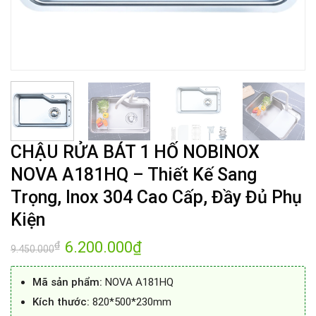
CHẬU RỬA BÁT 1 HỐ NOBINOX
NOVA A181HQ – Thiết Kế Sang
Trọng, Inox 304 Cao Cấp, Đầy Đủ Phụ
Kiện
Giá
6.200.000
₫
Giá
₫
9.450.000
gốc
hiện
là:
tại
9.450.000₫.
là:
Mã sản phẩm:
NOVA A181HQ
6.200.000₫.
Kích thước:
820*500*230mm