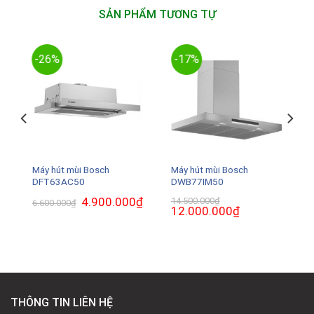
SẢN PHẨM TƯƠNG TỰ
-26%
-17%
Máy hút mùi Bosch
Máy hút mùi Bosch
DFT63AC50
DWB77IM50
Giá
4.900.000
₫
Giá
14.500.000
₫
6.600.000
₫
gốc
hiện
Giá
12.000.000
₫
Giá
là:
tại
gốc
hiện
6.600.000₫.
là:
là:
tại
4.900.000₫.
14.500.000₫.
là:
.
12.000.000₫.
THÔNG TIN LIÊN HỆ