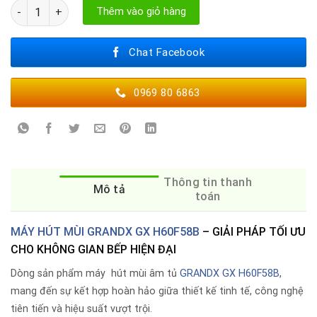
HÚT MÙI GRANDX GX H60F58B số lượng
Thêm vào giỏ hàng
Chat Facebook
0969 80 6863
Thông tin thanh
Mô tả
toán
MÁY HÚT MÙI GRANDX GX H60F58B
– GIẢI PHÁP TỐI ƯU
CHO KHÔNG GIAN BẾP HIỆN ĐẠI
Dòng sản phẩm máy hút mùi âm tủ
GRANDX GX H60F58B
,
mang đến sự kết hợp hoàn hảo giữa thiết kế tinh tế, công nghệ
tiên tiến và hiệu suất vượt trội.