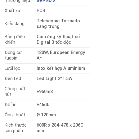
Thương hiệu
GRAND X
Xuất xứ
PCR
Telescopic Tormado
Kiểu dáng
sang trọng
Bảng điều
Cảm ứng kỹ thuật số
khiển
Digital 3 tốc độc
Động cơ
120W, European Energy
tuabin
A*
Lưới lọc
Inox kết hợp Aluminium
Đèn Led
Led Light 2*1.5W
Công suất
±950m3
hút
Độ ồn
±46db
Ống thoát
Ø 120mm
Kích thước
600R x 284-478 x 206C
sản phẩm
mm