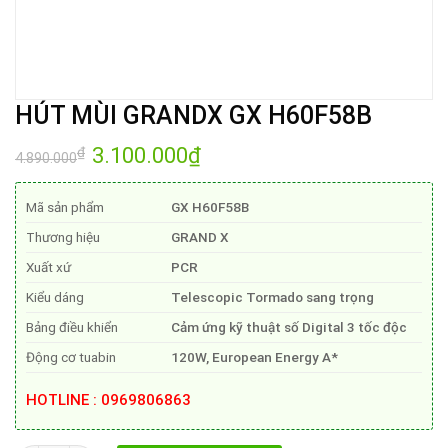
HÚT MÙI GRANDX GX H60F58B
Giá
3.100.000
₫
Giá
₫
4.890.000
gốc
hiện
là:
tại
4.890.000₫.
là:
Mã sản phẩm
GX H60F58B
3.100.000₫.
Thương hiệu
GRAND X
Xuất xứ
PCR
Kiểu dáng
Telescopic Tormado sang trọng
Bảng điều khiển
Cảm ứng kỹ thuật số Digital 3 tốc độc
Động cơ tuabin
120W, European Energy A*
HOTLINE : 0969806863