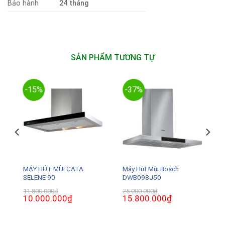
Bảo hành
24 tháng
SẢN PHẨM TƯƠNG TỰ
-15%
-37%
MÁY HÚT MÙI CATA
Máy Hút Mùi Bosch
SELENE 90
DWB098J50
11.800.000
₫
25.000.000
₫
Giá
10.000.000
₫
Giá
Giá
15.800.000
₫
Giá
gốc
hiện
gốc
hiện
là:
tại
là:
tại
11.800.000₫.
là:
25.000.000₫.
là:
10.000.000₫.
15.800.000₫.