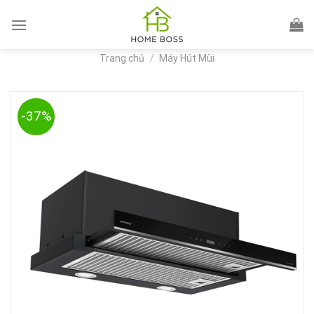
Skip
to
content
Trang chủ
/
Máy Hút Mùi
-37%