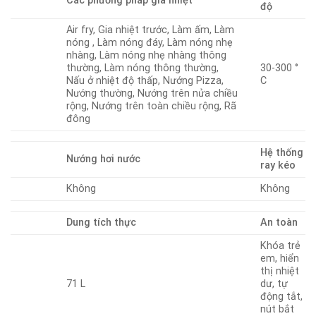
Các phương pháp gia nhiệt
độ
Air fry, Gia nhiệt trước, Làm ấm, Làm
nóng , Làm nóng đáy, Làm nóng nhẹ
nhàng, Làm nóng nhẹ nhàng thông
thường, Làm nóng thông thường,
30-300 °
Nấu ở nhiệt độ thấp, Nướng Pizza,
C
Nướng thường, Nướng trên nửa chiều
rộng, Nướng trên toàn chiều rộng, Rã
đông
Hệ thống
Nướng hơi nước
ray kéo
Không
Không
Dung tích thực
An toàn
Khóa trẻ
em, hiển
thị nhiệt
71 L
dư, tự
động tắt,
nút bắt