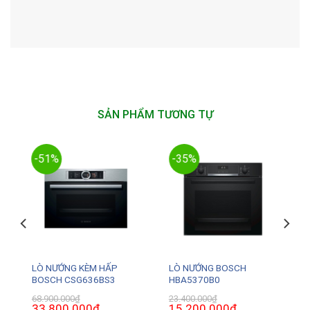
SẢN PHẨM TƯƠNG TỰ
-51%
-35%
LÒ NƯỚNG KÈM HẤP
LÒ NƯỚNG BOSCH
BOSCH CSG636BS3
HBA5370B0
68.900.000
₫
23.400.000
₫
Giá
33.800.000
₫
Giá
Giá
15.200.000
₫
Giá