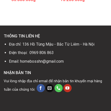
gốc
hiện
gốc
hiện
là:
tại
là:
tại
68.900.000₫.
là:
23.400.000₫.
là:
.
33.800.000₫.
15.200.000₫.
THÔNG TIN LIÊN HỆ
Địa chỉ: 136 Hồ Tùng Mậu - Bắc Từ Liêm - Hà Nội
Điện thoại: 0969 806 863
Email: homebosshn@gmail.com
NHẬN BẢN TIN
Vui lòng nhập địa chỉ email để nhận bản tin khuyến mại hàng
tuần của chúng tôi: