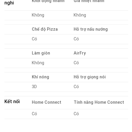
Khởi động nhanh
Gia nhiệt nhanh
nghi
Không
Không
Chế độ Pizza
Hỗ trợ nấu nướng
Có
Có
Làm giòn
AirFry
Không
Có
Khí nóng
Hỗ trợ giọng nói
3D
Có
Kết nối
Home Connect
Tính năng Home Connect
Có
Có