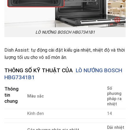
LÒ NƯỚNG BOSCH HBG7341B1
Dish Assist: tự động cài đặt kiểu gia nhiệt, nhiệt độ và thời
lượng tối ưu cho vô số món ăn.
THÔNG SỐ KỸ THUẬT CỦA
LÒ NƯỚNG BOSCH
HBG7341B1
Số
Thông
phương
tin
Màu sắc
pháp ra
chung
nhiệt
Kính đen
14
Dải nhiệt