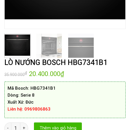
LÒ NƯỚNG BOSCH HBG7341B1
Giá
20.400.000
₫
Giá
₫
35.900.000
gốc
hiện
là:
tại
35.900.000₫.
là:
Mã Bosch: HBG7341B1
20.400.000₫.
Dòng: Serie 8
Xuất Xứ: Đức
Liên hệ: 0969806863
LÒ NƯỚNG BOSCH HBG7341B1 số lượng
Thêm vào giỏ hàng