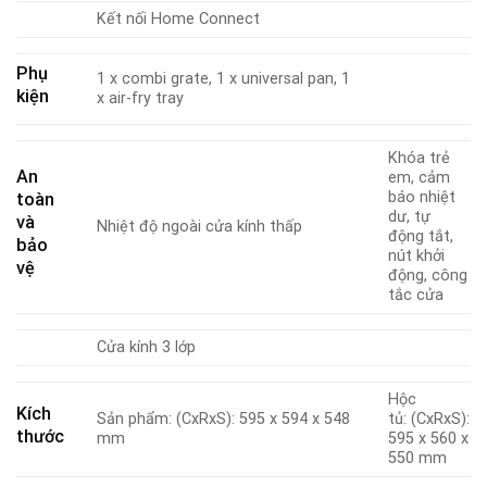
Kết nối Home Connect
Phụ
1 x combi grate, 1 x universal pan, 1
kiện
x air-fry tray
Khóa trẻ
An
em, cảm
báo nhiệt
toàn
dư, tự
và
Nhiệt độ ngoài cửa kính thấp
động tắt,
bảo
nút khởi
vệ
động, công
tắc cửa
Cửa kính 3 lớp
Hộc
Kích
Sản phẩm: (CxRxS): 595 x 594 x 548
tủ: (CxRxS):
thước
mm
595 x 560 x
550 mm