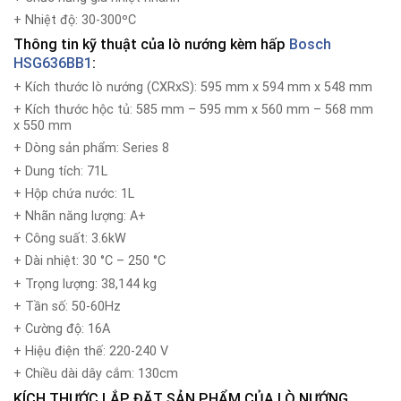
+ Nhiệt độ: 30-300ºC
Thông tin kỹ thuật của lò nướng kèm hấp
Bosch
HSG636BB1
:
+ Kích thước lò nướng (CXRxS): 595 mm x 594 mm x 548 mm
+ Kích thước hộc tủ: 585 mm – 595 mm x 560 mm – 568 mm
x 550 mm
+ Dòng sản phẩm: Series 8
+ Dung tích: 71L
+ Hộp chứa nước: 1L
+ Nhãn năng lượng: A+
+ Công suất: 3.6kW
+ Dài nhiệt: 30 °C – 250 °C
+ Trọng lượng: 38,144 kg
+ Tần số: 50-60Hz
+ Cường độ: 16A
+ Hiệu điện thế: 220-240 V
+ Chiều dài dây cắm: 130cm
KÍCH THƯỚC LẮP ĐẶT SẢN PHẨM
CỦA LÒ NƯỚNG