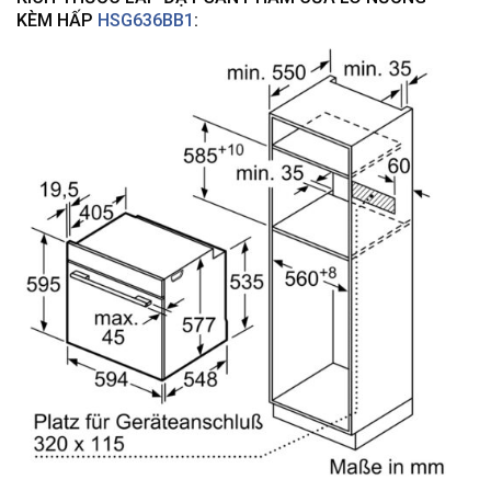
KÈM HẤP
HSG636BB1
: