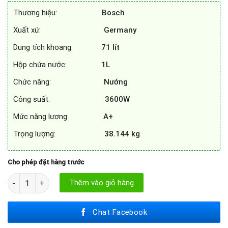
69.900.000₫.
là:
Thương hiệu:
Bosch
36.200.000₫.
Xuất xứ:
Germany
Dung tích khoang:
71
lít
Hộp chứa nước:
1L
Chức năng:
Nướng
Công suất:
3600W
Mức năng lương:
A+
Trọng lượng:
38.144 kg
Cho phép đặt hàng trước
LÒ NƯỚNG KÈM HẤP BOSCH HSG636BB1 số lượng
Thêm vào giỏ hàng
Chat Facebook