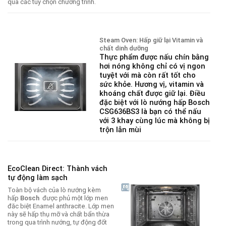
qua các tùy chọn chương trình.
Steam Oven: Hấp giữ lại Vitamin và
chất dinh dưỡng
Thực phẩm được nấu chín bằng
hơi nóng không chỉ có vị ngon
tuyệt với mà còn rất tốt cho
sức khỏe. Hương vị, vitamin và
khoáng chất được giữ lại. Điều
đặc biệt với lò nướng hấp Bosch
CSG636BS3 là bạn có thể nấu
với 3 khay cùng lúc mà không bị
trộn lẫn mùi
EcoClean Direct: Thành vách
tự động làm sạch
Toàn bộ vách của lò nướng kèm
hấp
Bosch
được phủ một lớp men
đăc biệt Enamel anthracite. Lớp men
này sẽ hấp thụ mỡ và chất bẩn thừa
trong qua trình nướng, tự động đốt