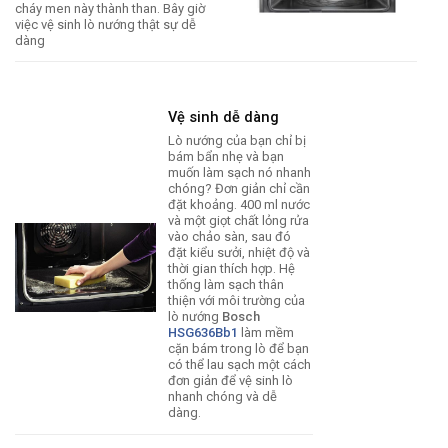
cháy men này thành than. Bây giờ
việc vệ sinh lò nướng thật sự dễ
dàng
Vệ sinh dễ dàng
Lò nướng của bạn chỉ bị
bám bẩn nhẹ và bạn
muốn làm sạch nó nhanh
chóng? Đơn giản chỉ cần
đặt khoảng. 400 ml nước
và một giọt chất lỏng rửa
vào chảo sàn, sau đó
đặt kiểu sưởi, nhiệt độ và
thời gian thích hợp. Hệ
thống làm sạch thân
thiện với môi trường của
lò nướng
Bosch
HSG636Bb1
làm mềm
cặn bám trong lò để bạn
có thể lau sạch một cách
đơn giản để vệ sinh lò
nhanh chóng và dễ
dàng.