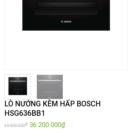
LÒ NƯỚNG KÈM HẤP BOSCH
HSG636BB1
Giá
36.200.000
₫
Giá
₫
69.900.000
gốc
hiện
là:
tại