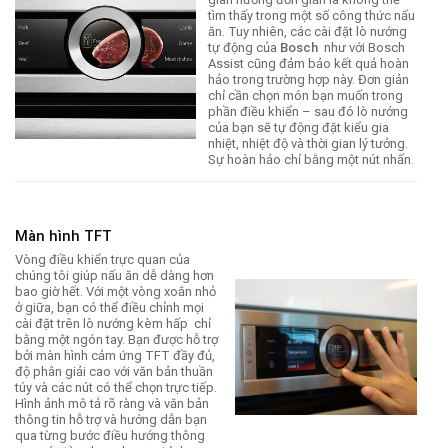
tìm thấy trong một số công thức nấu
ăn. Tuy nhiên, các cài đặt lò nướng
tự động của
Bosch
như với Bosch
Assist cũng đảm bảo kết quả hoàn
hảo trong trường hợp này. Đơn giản
chỉ cần chọn món bạn muốn trong
phần điều khiển – sau đó lò nướng
của bạn sẽ tự động đặt kiểu gia
nhiệt, nhiệt độ và thời gian lý tưởng.
Sự hoàn hảo chỉ bằng một nút nhấn.
Màn hình TFT
Vòng điều khiển trực quan của
chúng tôi giúp nấu ăn dễ dàng hơn
bao giờ hết. Với một vòng xoắn nhỏ
ở giữa, bạn có thể điều chỉnh mọi
cài đặt trên lò nướng kèm hấp chỉ
bằng một ngón tay. Bạn được hỗ trợ
bởi màn hình cảm ứng TFT đầy đủ,
độ phân giải cao với văn bản thuần
túy và các nút có thể chọn trực tiếp.
Hình ảnh mô tả rõ ràng và văn bản
thông tin hỗ trợ và hướng dẫn bạn
qua từng bước điều hướng thông