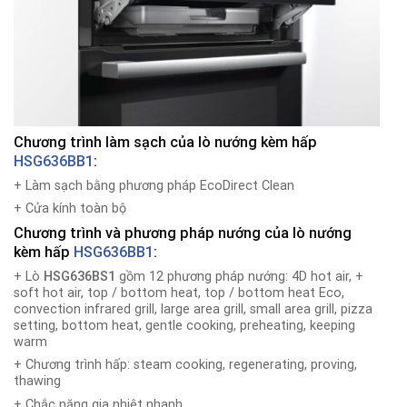
Chương trình làm sạch của lò nướng kèm hấp
HSG636BB1
:
+ Làm sạch bằng phương pháp EcoDirect Clean
+ Cửa kính toàn bộ
Chương trình và phương pháp nướng của lò nướng
kèm hấp
HSG636BB1
:
+ Lò
HSG636BS1
gồm 12 phương pháp nướng: 4D hot air, +
soft hot air, top / bottom heat, top / bottom heat Eco,
convection infrared grill, large area grill, small area grill, pizza
setting, bottom heat, gentle cooking, preheating, keeping
warm
+ Chương trình hấp: steam cooking, regenerating, proving,
thawing
+ Chắc năng gia nhiệt nhanh