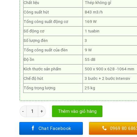
Chất liệu
Thép không gỉ
Công suất hút
843 m3/h
Tổng công suất động cơ
169 W
Số động cơ
1 tuabin
Số lượng đèn
3
Tổng công suất của đèn
9 W
Độ ồn
55 dB
Kích thước sản phẩm
500 x 900 x 628 -1064 mm
Chế độ hút
3 bước + 2 bước Intensiv
Tổng trọng lượng
25 kg
Máy Hút Mùi Bosch DWB98JQ50B số lượng
Thêm vào giỏ hàng
Chat Facebook
0969 80 686