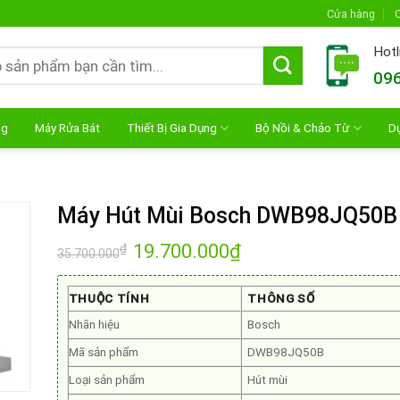
Cửa hàng
C
Hotl
096
ng
Máy Rửa Bát
Thiết Bị Gia Dụng
Bộ Nồi & Chảo Từ
D
Máy Hút Mùi Bosch DWB98JQ50B
Giá
19.700.000
₫
Giá
₫
35.700.000
gốc
hiện
là:
tại
35.700.000₫.
là:
19.700.000₫.
THUỘC TÍNH
THÔNG SỐ
Nhãn hiệu
Bosch
Mã sản phẩm
DWB98JQ50B
Loại sản phẩm
Hút mùi