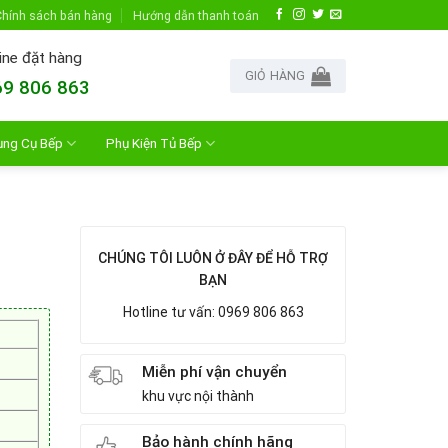
hính sách bán hàng
Hướng dẫn thanh toán
ine đặt hàng
GIỎ HÀNG
9 806 863
ụng Cụ Bếp
Phụ Kiện Tủ Bếp
CHÚNG TÔI LUÔN Ở ĐÂY ĐỂ HỖ TRỢ
BẠN
Hotline tư vấn: 0969 806 863
Miễn phí vận chuyển
khu vực nội thành
Bảo hành chính hãng