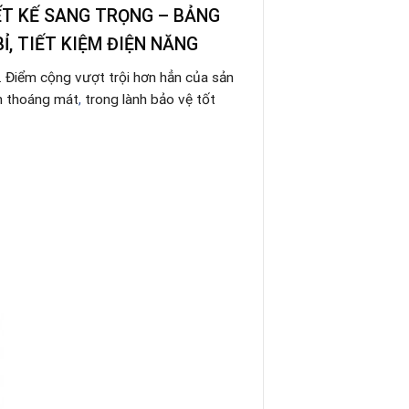
ẾT KẾ SANG TRỌNG – BẢNG
BỈ, TIẾT KIỆM ĐIỆN NĂNG
t. Điểm cộng vượt trội hơn hẳn của sản
n thoáng mát
,
trong lành bảo vệ tốt