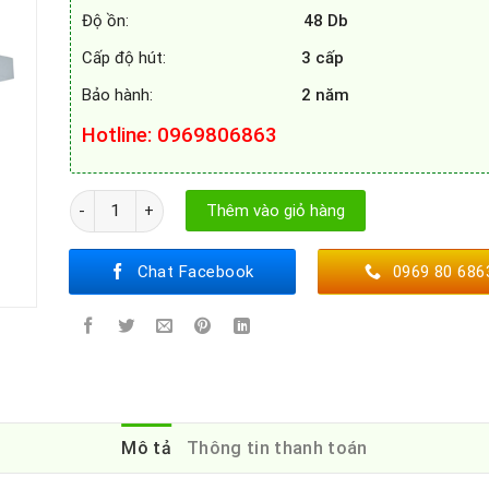
Độ ồn:
48 Db
Cấp độ hút:
3 cấp
Bảo hành:
2 năm
Hotline
: 0969806863
MÁY HÚT MÙI ĐẢO SMARAGD PORTO số lượng
Thêm vào giỏ hàng
Chat Facebook
0969 80 686
Mô tả
Thông tin thanh toán