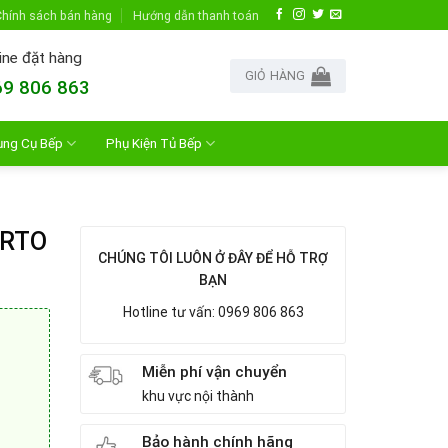
hính sách bán hàng
Hướng dẫn thanh toán
ine đặt hàng
GIỎ HÀNG
9 806 863
ụng Cụ Bếp
Phụ Kiện Tủ Bếp
ORTO
CHÚNG TÔI LUÔN Ở ĐÂY ĐỂ HỖ TRỢ
BẠN
Hotline tư vấn: 0969 806 863
Miễn phí vận chuyển
khu vực nội thành
Bảo hành chính hãng