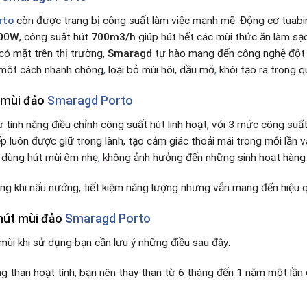
rto
còn được trang bị công suất làm việc mạnh mẽ. Động cơ tuabi
00W
, công suất hút
700m3/h
giúp hút hết các mùi thức ăn làm sạ
có mặt trên thị trường,
Smaragd
tự hào mang đến công nghệ đột p
 một cách nhanh chóng
,
loại bỏ mùi hôi, dầu mỡ
,
khói tạo ra trong q
 mùi đảo
Smaragd Porto
 tính năng điều chỉnh công suất hút linh hoạt, với 3 mức công suấ
p luôn được giữ trong lành, tạo cảm giác thoải mái trong mỗi lần 
i dùng hút mùi êm nhẹ
,
không ảnh hưởng đến những sinh hoạt hàng n
ng khi nấu nướng, tiết kiệm năng lượng nhưng vẫn mang đến hiệu 
hút mùi đảo
Smaragd Porto
mùi khi sử dụng bạn cần lưu ý những điều sau đây:
g than hoạt tính, bạn nên thay than từ 6 tháng đến 1 năm một lần