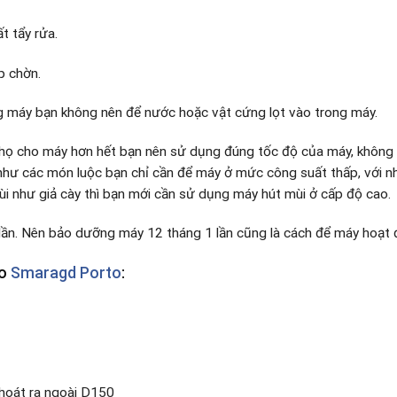
t tẩy rửa.
p chờn.
g máy bạn không nên để nước hoặc vật cứng lọt vào trong máy.
i thọ cho máy hơn hết bạn nên sử dụng đúng tốc độ của máy, không
hư các món luộc bạn chỉ cần để máy ở mức công suất thấp, với 
i như giả cày thì bạn mới cần sử dụng máy hút mùi ở cấp độ cao.
 lần. Nên bảo dưỡng máy 12 tháng 1 lần cũng là cách để máy hoạt 
ảo
Smaragd Porto
:
thoát ra ngoài D150