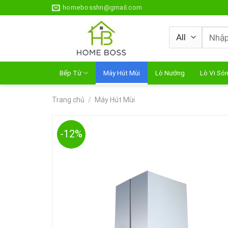
Skip
homebosshn@gmail.com
to
content
Tìm
kiếm:
Bếp Từ
Máy Hút Mùi
Lò Nướng
Lò Vi Só
Trang chủ
/
Máy Hút Mùi
-12%