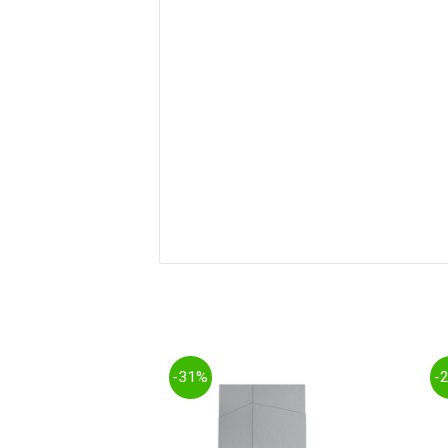
-31%
-