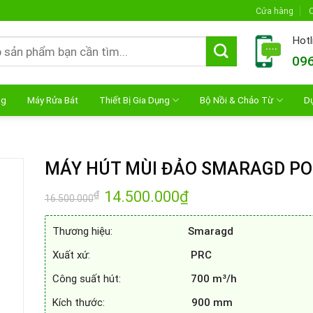
Cửa hàng
C
Hotl
096
ng
Máy Rửa Bát
Thiết Bị Gia Dụng
Bộ Nồi & Chảo Từ
D
MÁY HÚT MÙI ĐẢO SMARAGD P
Giá
14.500.000
₫
Giá
₫
16.500.000
gốc
hiện
là:
tại
16.500.000₫.
là:
Thương hiệu:
Smaragd
14.500.000₫.
Xuất xứ:
PRC
Công suất hút:
700 m³/h
Kích thước:
900 mm