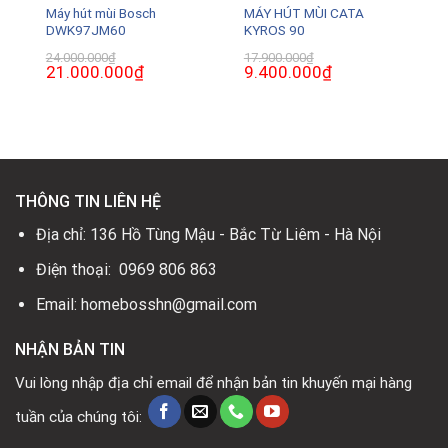
Máy hút mùi Bosch
MÁY HÚT MÙI CATA
DWK97JM60
KYROS 90
24.000.000
₫
17.900.000
₫
Giá
21.000.000
₫
Giá
Giá
9.400.000
₫
Giá
gốc
hiện
gốc
hiện
là:
tại
là:
tại
24.000.000₫.
là:
17.900.000₫.
là:
0₫.
21.000.000₫.
9.400.000₫.
THÔNG TIN LIÊN HỆ
Địa chỉ: 136 Hồ Tùng Mậu - Bắc Từ Liêm - Hà Nội
Điện thoại: 0969 806 863
Email: homebosshn@gmail.com
NHẬN BẢN TIN
Vui lòng nhập địa chỉ email để nhận bản tin khuyến mại hàng
tuần của chúng tôi: