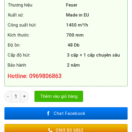
Thương hiệu:
Feuer
Xuất xứ:
Made in EU
Công suất hút:
1450 m³/h
Kích thước:
700 mm
Độ ồn:
48 Db
Cấp độ hút:
3 cấp + 1 cấp chuyên sâu
Bảo hành:
2 năm
Hotline
: 0969806863
MÁY HÚT MÙI FEUER FE - H36S - 70CM số lượng
Thêm vào giỏ hàng
Chat Facebook
0969 80 6863