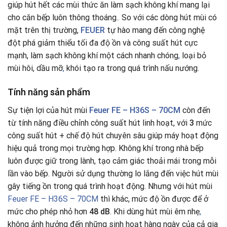
giúp hút hết các mùi thức ăn làm sạch không khí mang lại
cho căn bếp luôn thông thoáng.
.
So với các dòng hút mùi có
mặt trên thị trường,
FEUER
tự hào mang đến công nghệ
đột phá giảm thiểu tối đa độ ồn và công suất hút cực
mạnh, làm sạch không khí một cách nhanh chóng
,
loại bỏ
mùi hôi, dầu mỡ
,
khói tạo ra trong quá trình nấu nướng.
Tính năng sản phẩm
Sự tiện lợi của hút mùi
Feuer FE – H36S – 70CM
còn đến
từ tính năng điều chỉnh công suất hút linh hoạt, với
3
mức
công suất hút + chế độ hút chuyên sâu giúp máy hoạt động
hiệu quả trong mọi trường hợp. Không khí trong nhà bếp
luôn được giữ trong lành, tạo cảm giác thoải mái trong mỗi
lần vào bếp. Người sử dụng thường lo lắng đến việc hút mùi
gây tiếng ồn trong quá trình hoạt động. Nhưng với hút mùi
Feuer FE – H36S – 70CM
thì khác, mức độ ồn được để ở
mức cho phép nhỏ hơn
48 dB
. Khi dùng hút mùi êm nhẹ
,
không ảnh hưởng đến những sinh hoạt hàng ngày của cả gia