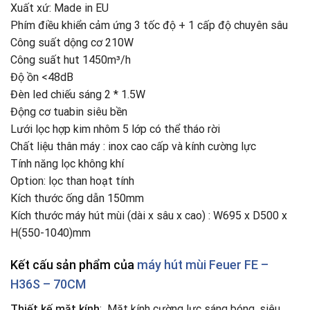
Xuất xứ: Made in EU
Phím điều khiển cảm ứng 3 tốc độ + 1 cấp độ chuyên sâu
Công suất dộng cơ 210W
Công suất hut 1450m³/h
Độ ồn <48dB
Đèn led chiếu sáng 2 * 1.5W
Động cơ tuabin siêu bền
Lưới lọc hợp kim nhôm 5 lớp có thể tháo rời
Chất liệu thân máy : inox cao cấp và kính cường lực
Tính năng lọc không khí
Option: lọc than hoạt tính
Kích thước ống dẫn 150mm
Kích thước máy hút mùi (dài x sâu x cao) : W695 x D500 x
H(550-1040)mm
Kết cấu sản phẩm của
máy hút mùi
Feuer FE –
H36S – 70CM
Thiết kế mặt kính
: Mặt kính cường lực sáng bóng, siêu