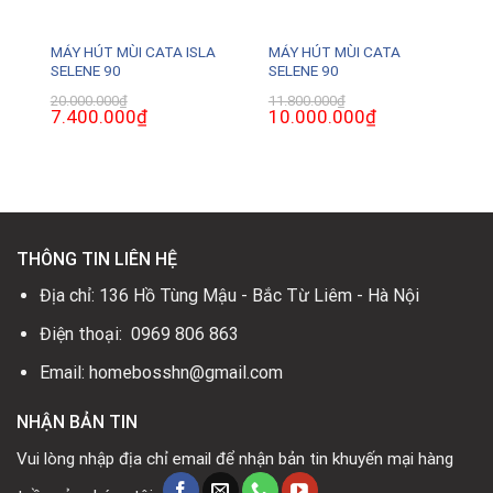
MÁY HÚT MÙI CATA ISLA
MÁY HÚT MÙI CATA
SELENE 90
SELENE 90
₫
Giá
20.000.000
₫
11.800.000
₫
hiện
Giá
7.400.000
₫
Giá
Giá
10.000.000
₫
Giá
tại
gốc
hiện
gốc
hiện
là:
là:
tại
là:
tại
4.700.000₫.
20.000.000₫.
là:
11.800.000₫.
là:
7.400.000₫.
10.000.000₫.
THÔNG TIN LIÊN HỆ
Địa chỉ: 136 Hồ Tùng Mậu - Bắc Từ Liêm - Hà Nội
Điện thoại: 0969 806 863
Email: homebosshn@gmail.com
NHẬN BẢN TIN
Vui lòng nhập địa chỉ email để nhận bản tin khuyến mại hàng