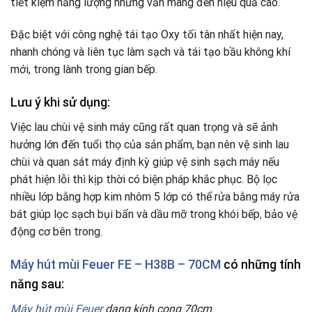
tiết kiệm năng lượng nhưng vẫn mang đến hiệu quả cao.
Đặc biệt với công nghệ tái tạo Oxy tối tân nhất hiện nay,
nhanh chóng và liên tục làm sạch và tái tạo bầu không khí
mới, trong lành trong gian bếp.
Lưu ý khi sử dụng:
Việc lau chùi vệ sinh máy cũng rất quan trọng và sẽ ảnh
hưởng lớn đến tuổi thọ của sản phẩm, bạn nên vệ sinh lau
chùi và quan sát máy định kỳ giúp vệ sinh sạch máy nếu
phát hiện lỗi thì kịp thời có biện pháp khắc phục. Bộ lọc
nhiều lớp bằng hợp kim nhôm 5 lớp có thể rửa bằng máy rửa
bát giúp lọc sạch bụi bẩn và dầu mỡ trong khói bếp
,
bảo vệ
động cơ bên trong.
Máy hút mùi Feuer FE – H38B – 70CM
có những tính
năng sau:
Máy hút mùi Feuer
dạng kính cong 70cm