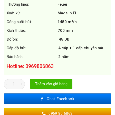
Thương hiệu:
Feuer
Xuất xứ:
Made in EU
Công suất hút:
1450 m³/h
Kích thước:
700 mm
Độ ồn:
48 Db
Cấp độ hút:
4 cấp + 1 cấp chuyên sâu
Bảo hành:
2 năm
Hotline
: 0969806863
MÁY HÚT MÙI FEUER FE - H38B- 70CM số lượng
Thêm vào giỏ hàng
Chat Facebook
0969 80 6863