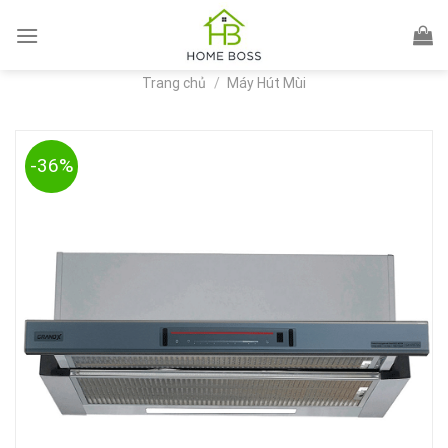
Skip
to
content
Trang chủ
/
Máy Hút Mùi
-36%