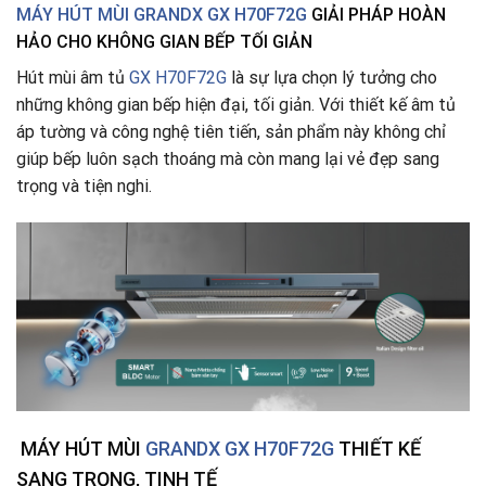
MÁY HÚT MÙI GRANDX GX H70F72G
GIẢI PHÁP HOÀN
HẢO CHO KHÔNG GIAN BẾP TỐI GIẢN
Hút mùi âm tủ
GX H70F72G
là sự lựa chọn lý tưởng cho
những không gian bếp hiện đại, tối giản. Với thiết kế âm tủ
áp tường và công nghệ tiên tiến, sản phẩm này không chỉ
giúp bếp luôn sạch thoáng mà còn mang lại vẻ đẹp sang
trọng và tiện nghi.
MÁY HÚT MÙI
GRANDX GX H70F72G
THIẾT KẾ
SANG TRỌNG, TINH TẾ