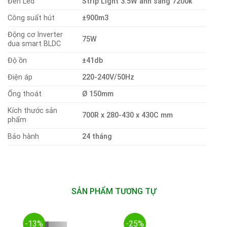
Đèn Led
Strip Light 3.5W ánh sáng 7200k
Công suất hút
±900m3
Động cơ Inverter
75W
dua smart BLDC
Độ ồn
±41db
Điện áp
220-240V/50Hz
Ống thoát
Ø 150mm
Kích thước sản
700R x 280-430 x 430C mm
phẩm
Bảo hành
24 tháng
SẢN PHẨM TƯƠNG TỰ
-13%
-25%