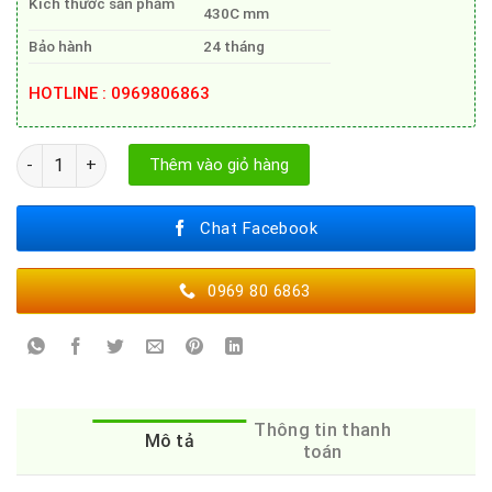
Kích thước sản phẩm
430C mm
Bảo hành
24 tháng
HOTLINE : 0969806863
MÁY HÚT MÙI GRANDX GX H70F72G số lượng
Thêm vào giỏ hàng
Chat Facebook
0969 80 6863
Thông tin thanh
Mô tả
toán