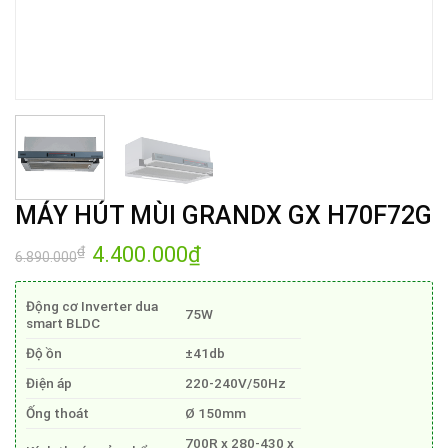
MÁY HÚT MÙI GRANDX GX H70F72G
Giá
4.400.000
₫
Giá
₫
6.890.000
gốc
hiện
là:
tại
6.890.000₫.
là:
Động cơ Inverter dua
4.400.000₫.
75W
smart BLDC
Độ ồn
±41db
Điện áp
220-240V/50Hz
Ống thoát
Ø 150mm
700R x 280-430 x