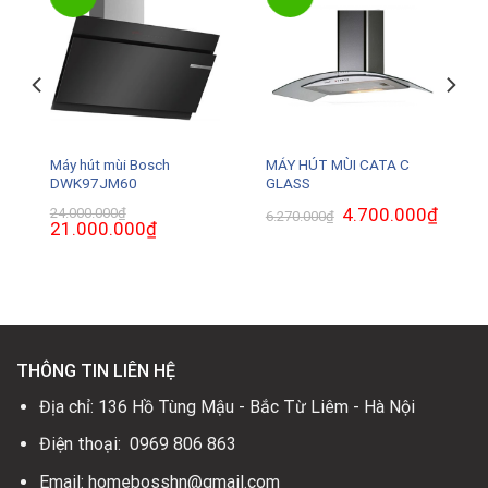
Máy hút mùi Bosch
MÁY HÚT MÙI CATA C
DWK97JM60
GLASS
₫
Giá
Giá
4.700.000
₫
Giá
24.000.000
₫
6.270.000
₫
hiện
Giá
21.000.000
₫
Giá
gốc
hiện
tại
gốc
hiện
là:
tại
là:
là:
tại
6.270.000₫.
là:
2.700.000₫.
24.000.000₫.
là:
4.700.0
21.000.000₫.
THÔNG TIN LIÊN HỆ
Địa chỉ: 136 Hồ Tùng Mậu - Bắc Từ Liêm - Hà Nội
Điện thoại: 0969 806 863
Email: homebosshn@gmail.com