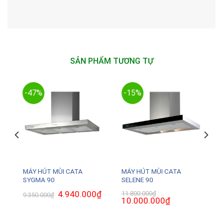
SẢN PHẨM TƯƠNG TỰ
-47%
-15%
MÁY HÚT MÙI CATA
MÁY HÚT MÙI CATA
SYGMA 90
SELENE 90
₫
Giá
Giá
4.940.000
₫
Giá
11.800.000
₫
9.350.000
₫
hiện
gốc
hiện
Giá
10.000.000
₫
Giá
tại
là:
tại
gốc
hiện
là:
9.350.000₫.
là:
là:
tại
4.700.000₫.
4.940.000₫.
11.800.000₫.
là: