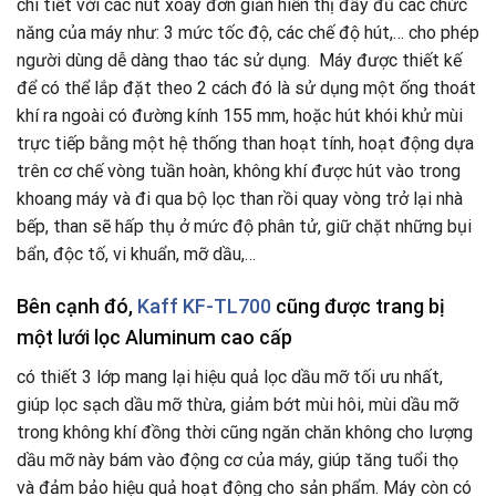
chi tiết với các nút xoay đơn giản hiển thị đầy đủ các chức
năng của máy như: 3 mức tốc độ, các chế độ hút,… cho phép
người dùng dễ dàng thao tác sử dụng. Máy được thiết kế
để có thể lắp đặt theo 2 cách đó là sử dụng một ống thoát
khí ra ngoài có đường kính 155 mm, hoặc hút khói khử mùi
trực tiếp bằng một hệ thống than hoạt tính, hoạt động dựa
trên cơ chế vòng tuần hoàn, không khí được hút vào trong
khoang máy và đi qua bộ lọc than rồi quay vòng trở lại nhà
bếp, than sẽ hấp thụ ở mức độ phân tử, giữ chặt những bụi
bẩn, độc tố, vi khuẩn, mỡ dầu,…
Bên cạnh đó,
Kaff KF-TL700
cũng được trang bị
một lưới lọc Aluminum cao cấp
có thiết 3 lớp mang lại hiệu quả lọc dầu mỡ tối ưu nhất,
giúp lọc sạch dầu mỡ thừa, giảm bớt mùi hôi, mùi dầu mỡ
trong không khí đồng thời cũng ngăn chăn không cho lượng
dầu mỡ này bám vào động cơ của máy, giúp tăng tuổi thọ
và đảm bảo hiệu quả hoạt động cho sản phẩm. Máy còn có