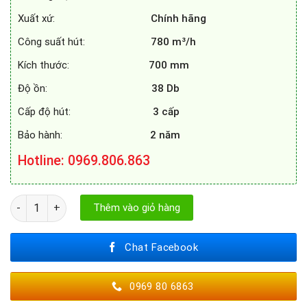
Xuất xứ:
Chính hãng
Công suất hút:
780 m³/h
Kích thước:
700 mm
Độ ồn:
38 Db
Cấp độ hút:
3 cấp
Bảo hành:
2 năm
Hotline
: 0969.806.863
MÁY HÚT MÙI MUNCHEN AM - 692 số lượng
Thêm vào giỏ hàng
Chat Facebook
0969 80 6863