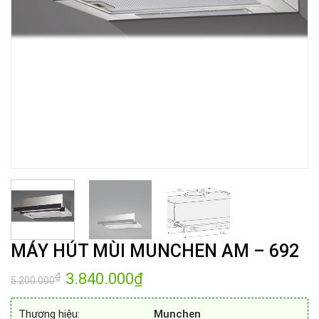
MÁY HÚT MÙI MUNCHEN AM – 692
Giá
3.840.000
₫
Giá
₫
5.200.000
gốc
hiện
là:
tại
5.200.000₫.
là:
Thương hiệu:
Munchen
3.840.000₫.