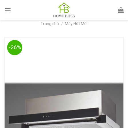
Skip
to
content
Trang chủ
/
Máy Hút Mùi
-26%