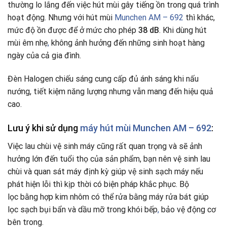
thường lo lắng đến việc hút mùi gây tiếng ồn trong quá trình
hoạt động. Nhưng với hút mùi
Munchen AM – 692
thì khác,
mức độ ồn được để ở mức cho phép
38 dB
. Khi dùng hút
mùi êm nhẹ
,
không ảnh hưởng đến những sinh hoạt hàng
ngày của cả gia đình.
Đèn Halogen chiếu sáng cung cấp đủ ánh sáng khi nấu
nướng, tiết kiệm năng lượng nhưng vẫn mang đến hiệu quả
cao.
Lưu ý khi sử dụng
máy hút mùi Munchen AM – 692
:
Việc lau chùi vệ sinh máy cũng rất quan trọng và sẽ ảnh
hưởng lớn đến tuổi thọ của sản phẩm, bạn nên vệ sinh lau
chùi và quan sát máy định kỳ giúp vệ sinh sạch máy nếu
phát hiện lỗi thì kịp thời có biện pháp khắc phục. Bộ
lọc bằng hợp kim nhôm có thể rửa bằng máy rửa bát giúp
lọc sạch bụi bẩn và dầu mỡ trong khói bếp
,
bảo vệ động cơ
bên trong.