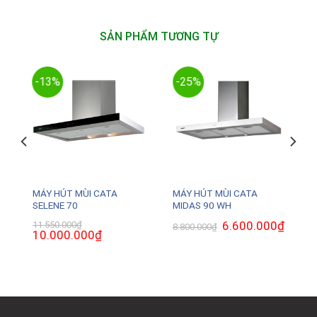
SẢN PHẨM TƯƠNG TỰ
-13%
-25%
MÁY HÚT MÙI CATA
MÁY HÚT MÙI CATA
SELENE 70
MIDAS 90 WH
Giá
6.600.000
₫
Giá
11.550.000
₫
8.800.000
₫
Giá
10.000.000
₫
Giá
gốc
hiện
gốc
hiện
là:
tại
là:
tại
8.800.000₫.
là:
11.550.000₫.
là:
6.600.0
0₫.
10.000.000₫.