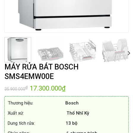
MÁY RỬA BÁT BOSCH
SMS4EMW00E
Giá
17.300.000
₫
Giá
₫
35.900.000
gốc
hiện
là:
tại
35.900.000₫.
là:
Thương hiệu:
Bosch
17.300.000₫.
Xuất xứ:
Thổ Nhĩ Kỳ
Dung tích rửa:
13 bộ