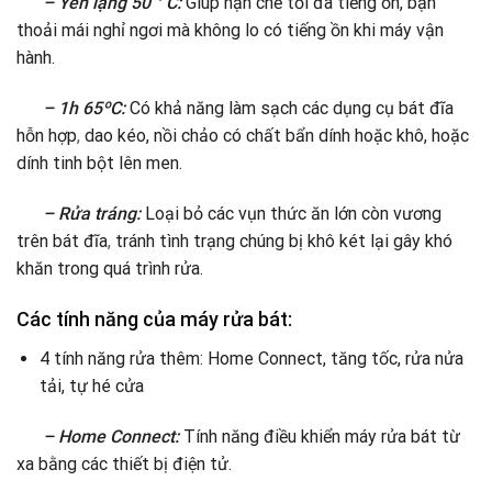
– Yên lặng 50 ° C:
Giúp hạn chế tối đa tiếng ồn, bạn
thoải mái nghỉ ngơi mà không lo có tiếng ồn khi máy vận
hành.
– 1h 65ºC:
Có khả năng làm sạch các dụng cụ bát đĩa
hỗn hợp
,
dao kéo, nồi chảo có chất bẩn dính hoặc khô, hoặc
dính tinh bột lên men.
– Rửa tráng:
Loại bỏ các vụn thức ăn lớn còn vương
trên bát đĩa
,
tránh tình trạng chúng bị khô két lại gây khó
khăn trong quá trình rửa.
Các tính năng của máy rửa bát:
4 tính năng rửa thêm: Home Connect, tăng tốc, rửa nửa
tải, tự hé cửa
– Home Connect:
Tính năng điều khiển máy rửa bát từ
xa bằng các thiết bị điện tử.