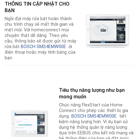
THÔNG TIN CẬP NHẬT CHO
BẠN
.
Ngồi đợi máy rửa bát hoàn thành
chu trình chạy sẽ mất thời gian và
mệt mỏi. Với homeconnect mọi
chuyện thật dễ dàng. Theo yêu
cầu, thông báo sẽ được gửi từ máy
rửa bát
BOSCH SMS4EMW00E
ới
điện thoại hoặc máy tính bảng của
bạn.
Tiêu thụ năng lượng như bạn
mong muốn
Chức năng FlexStart của Home
Connect cho phép các thiết bị gia
dụng
BOSCH SMS4EMW00E
tiết
kiệm năng lượng hơn
.
Ví dụ bạn sử
dụng hệ thống quản lý năng lượng
dựa trên EEBUS cho kết nối mạng và
hệ thống điện của bạn và đặt mức