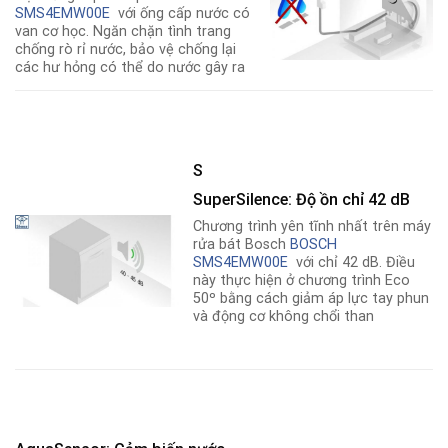
SMS4EMW00E
với ống cấp nước có
van cơ học. Ngăn chặn tình trang
chống rò rỉ nước, bảo vệ chống lại
các hư hỏng có thể do nước gây ra
S
SuperSilence: Độ ồn chỉ 42 dB
Chương trình yên tĩnh nhất trên máy
rửa bát Bosch
BOSCH
SMS4EMW00E
với chỉ 42 dB. Điều
này thực hiện ở chương trình Eco
50º bằng cách giảm áp lực tay phun
và động cơ không chổi than