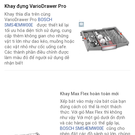
Khay đựng VarioDrawer Pro
Khay thìa dĩa trên cùng
.
VarioDrawer Pro
BOSCH
SMS4EMW00E
được thiết kế lại
tối ưu hóa diện tích sử dụng, cung
cấp thêm không gian cho những
vật ti lớn như dao kéo, muỗng hoặc
các vật nhỏ như cốc uống cafe.
Các thành phần điều chỉnh được
làm màu đỏ để người sử dụng dễ
nhận biết
Khay Max Flex hoàn toàn mới
Xếp bát vào máy rửa bát của bạn
đúng cách có thể là một thách
thức. Với giỏ Max Flex thì không
như vậy. Với một giỏ dưới ổn định
và các hàng gai có thể gấp lại,
BOSCH SMS4EMW00E
cũng cho
phép đặt các đồ sành sứ lớn, chúng