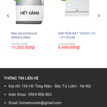
HẾT HÀNG
Máy rửa bát Bosch
MÁY RỬA BÁT TEXGIO TG
SMS63L08EA
– DT2022B
18.000.000
₫
12.360.000
₫
Giá
11.200.000
₫
Giá
Giá
6.600.000
₫
Giá
gốc
hiện
gốc
hiện
là:
tại
là:
tại
18.000.000₫.
là:
12.360.000₫.
là:
0₫.
11.200.000₫.
6.600.000₫.
THÔNG TIN LIÊN HỆ
Địa chỉ: 136 Hồ Tùng Mậu - Bắc Từ Liêm - Hà Nội
Điện thoại: 0969 806 863
Email: homebosshn@gmail.com