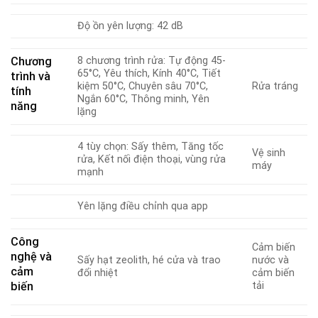
Độ ồn yên lượng: 42 dB
Chương
8 chương trình rửa: Tự động 45-
65°C, Yêu thích, Kính 40°C, Tiết
trình và
kiệm 50°C, Chuyên sâu 70°C,
Rửa tráng
tính
Ngắn 60°C, Thông minh, Yên
năng
lặng
4 tùy chọn: Sấy thêm, Tăng tốc
Vệ sinh
rửa, Kết nối điện thoại, vùng rửa
máy
mạnh
Yên lặng điều chỉnh qua app
Công
Cảm biến
nghệ và
Sấy hạt zeolith, hé cửa và trao
nước và
cảm
đổi nhiệt
cảm biến
biến
tải