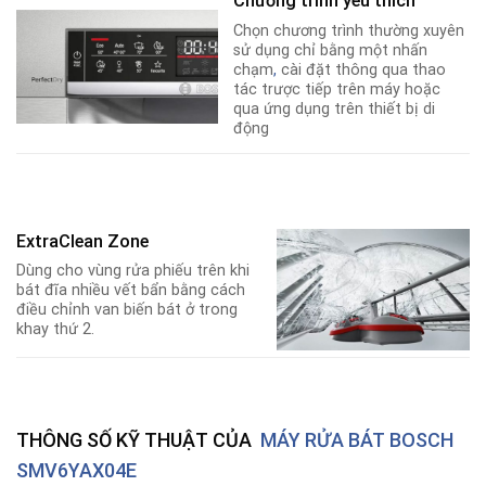
Chương trình yêu thích
Chọn chương trình thường xuyên
sử dụng chỉ bằng một nhấn
chạm
,
cài đặt thông qua thao
tác trược tiếp trên máy hoặc
qua ứng dụng trên thiết bị di
động
ExtraClean Zone
Dùng cho vùng rửa phiếu trên khi
bát đĩa nhiều vết bẩn bằng cách
điều chỉnh van biến bát ở trong
khay thứ 2.
THÔNG SỐ KỸ THUẬT CỦA
MÁY RỬA BÁT BOSCH
SMV6YAX04E