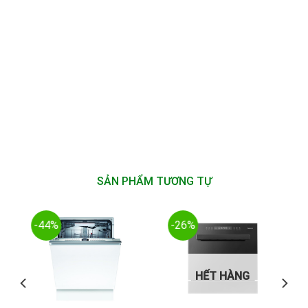
SẢN PHẨM TƯƠNG TỰ
-44%
-26%
HẾT HÀNG