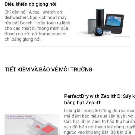
Điều khiển có giọng nói
Chỉ cần nói “Alexa, switch on
dishwasher”, bạn kích hoạt máy
rửa bát Bosch. Hoàn toàn ra lệnh
cho các thiết bị thông minh của
Bosch có kết nối homeconnect
chỉ bằng giọng nói.
TIẾT KIỆM VÀ BẢO VỆ MÔI TRƯỜNG
PerfectDry with Zeolith®: Sấy 
bằng hạt Zeolith
Luồng khí nóng 3D đồng đều và ma
mẽ đảm bảo hiệu quả sấy tuyệt vời.
Các hạt nhiệt Zeolith hấp thụ hơi ẩ
sau đó biến nó thành khí nóng truy
ngược vào khoang bát. Bộ bát đĩa