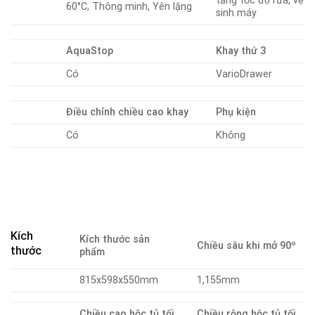
tăng tốc độ rửa, vệ
60°C, Thông minh, Yên lặng
sinh máy
AquaStop
Khay thứ 3
Có
VarioDrawer
Điều chỉnh chiều cao khay
Phụ kiện
Có
Không
Kích
Kích thước sản
Chiều sâu khi mở 90º
thước
phẩm
815x598x550mm
1,155mm
Chiều cao hộc tủ tối
Chiều rộng hộc tủ tối