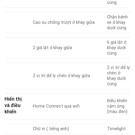
cùng
Chặn bánh
Cao su chống trượt ở khay giữa
xe ở khay
dưới cùng
6 giá lật ở
2 giá lật ở khay giữa
khay dưới
cùng
2 vị trí để ly
chén ở
2 vị trí để ly chén ở khay giữa
khay dưới
cùng
Hiển thị
Điều khiển
và điều
Home Connect qua wifi
cảm ứng
khiển
(màu đen)
Chữ in ( tiếng anh)
Timelight