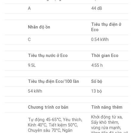
A
44 dB
Tiêu thụ điện ở
Nhãn độ ồn
Eco
C
0.54 kWh
Tiêu thụ nước ở Eco
Thời gian Eco
9.5L
4:55 h
Tiêu thụ điện Eco/100 lần
Số bộ
54 kWh
13 bộ
Chương trình cơ bản
Tính năng thêm
Khởi động từ xa,
Tự động 45-65°C, Yêu thích,
Sấy khô thêm,
Kính 40°C, Tiết kiệm 50°C,
vùng rửa mạnh,
Chuyên sâu 70°C, Ngắn