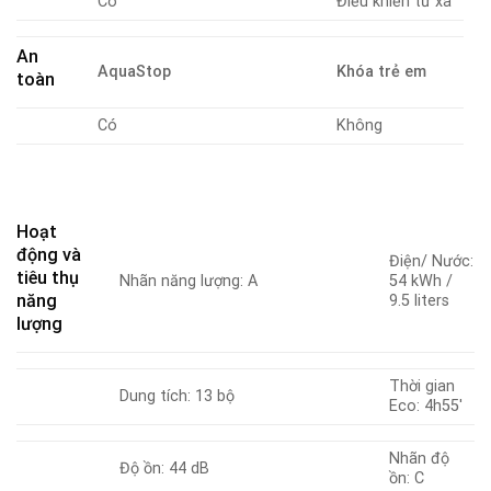
Có
Điều khiển từ xa
An
AquaStop
Khóa trẻ em
toàn
Có
Không
Hoạt
động và
Điện/ Nước:
tiêu thụ
Nhãn năng lượng: A
54 kWh /
năng
9.5 liters
lượng
Thời gian
Dung tích: 13 bộ
Eco: 4h55′
Nhãn độ
Độ ồn: 44 dB
ồn: C