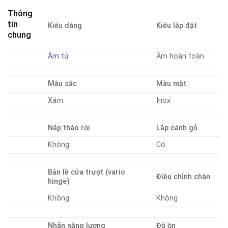
Thông
tin
Kiểu dáng
Kiểu lắp đặt
chung
Âm tủ
Âm hoàn toàn
Màu sắc
Màu mặt
Xám
Inox
Nắp tháo rời
Lắp cánh gỗ
Không
Có
Bản lề cửa trượt (vario
Điều chỉnh chân
hinge)
Không
Không
Nhãn năng lượng
Độ ồn