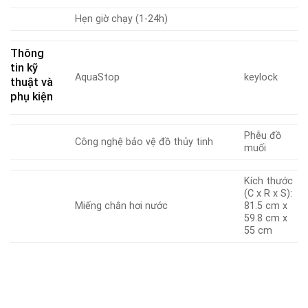
Hẹn giờ chạy (1-24h)
Thông
tin kỹ
AquaStop
keylock
thuật và
phụ kiện
Phễu đồ
Công nghệ bảo vệ đồ thủy tinh
muối
Kích thước
(C x R x S):
Miếng chắn hơi nước
81.5 cm x
59.8 cm x
55 cm