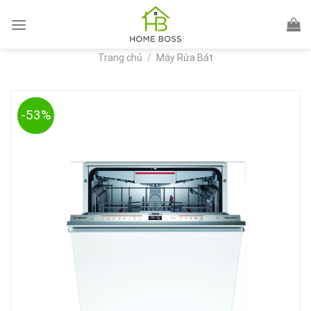
Skip
to
content
Trang chủ
/
Máy Rửa Bát
-53%