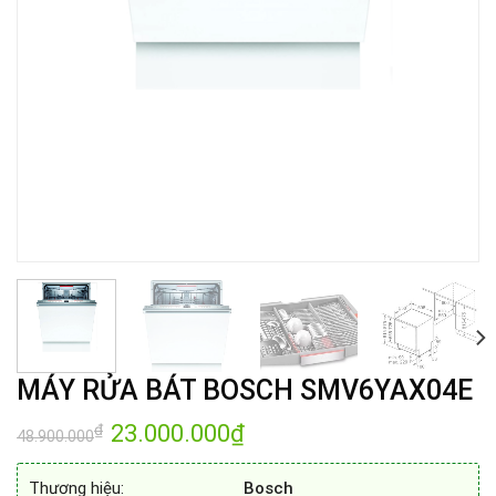
MÁY RỬA BÁT BOSCH SMV6YAX04E
Giá
23.000.000
₫
Giá
₫
48.900.000
gốc
hiện
là:
tại
48.900.000₫.
là:
Thương hiệu:
Bosch
23.000.000₫.