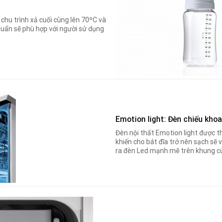
 chu trình xả cuối cùng lên 70ºC và
huẩn sẽ phù hợp với người sử dụng
Emotion light: Đèn chiếu kho
Đèn nội thất Emotion light được t
khiến cho bát đĩa trở nên sạch sẽ v
ra đèn Led mạnh mẽ trên khung c