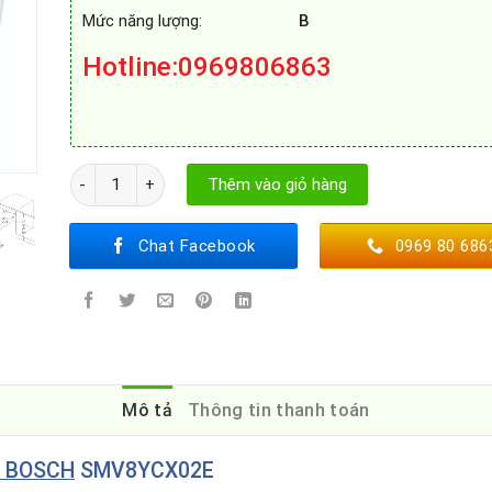
Mức năng lượng:
B
Hotline
:0969806863
MÁY RỬA BÁT BOSCH SMV8YCX02E số lượng
Thêm vào giỏ hàng
Chat Facebook
0969 80 686
Mô tả
Thông tin thanh toán
 BOSCH
SMV8YCX02E