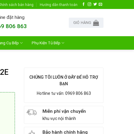
hính sách bán hàng
Hướng dẫn thanh toán
ine đặt hàng
GIỎ HÀNG
9 806 863
ụng Cụ Bếp
Phụ Kiện Tủ Bếp
2E
CHÚNG TÔI LUÔN Ở ĐÂY ĐỂ HỖ TRỢ
BẠN
Hotline tư vấn: 0969 806 863
Miễn phí vận chuyển
khu vực nội thành
Bảo hành chính hãng