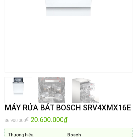
MÁY RỬA BÁT BOSCH SRV4XMX16E
Giá
20.600.000
₫
Giá
₫
36.900.000
gốc
hiện
là:
tại
36.900.000₫.
là:
Thương hiệu:
Bosch
20.600.000₫.