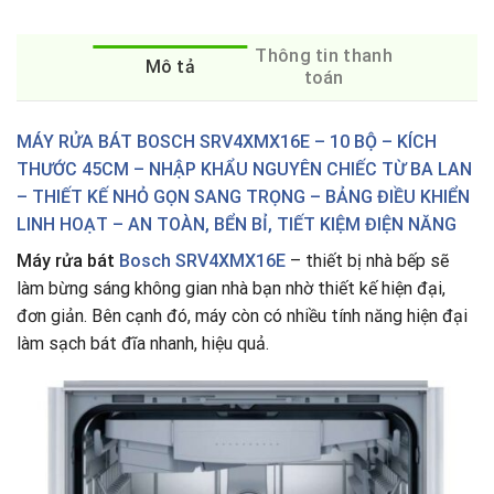
Thông tin thanh
Mô tả
toán
MÁY RỬA BÁT BOSCH SRV4XMX16E – 10 BỘ – KÍCH
THƯỚC 45CM – NHẬP KHẨU NGUYÊN CHIẾC TỪ BA LAN
– THIẾT KẾ NHỎ GỌN SANG TRỌNG – BẢNG ĐIỀU KHIỂN
LINH HOẠT – AN TOÀN, BỂN BỈ, TIẾT KIỆM ĐIỆN NĂNG
Máy rửa bát
Bosch SRV4XMX16E
– thiết bị nhà bếp sẽ
làm bừng sáng không gian nhà bạn nhờ thiết kế hiện đại,
đơn giản. Bên cạnh đó, máy còn có nhiều tính năng hiện đại
làm sạch bát đĩa nhanh, hiệu quả.