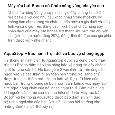
Máy rửa bát Bosch có Chức năng vùng chuyên sâu
Nhờ chức năng Vùng chuyên sâu, giờ đây chúng ta có thể
rửa bát đĩa với các nhu cầu khác nhau trong một chu kỳ,
chẳng hạn như xoong và chảo bị bẩn nhiều ở giỏ dưới và thủy
tinh và sứ ở giỏ trên. Bằng cách kích hoạt chức năng này,
phần dưới của máy rửa bát sẽ trở thành khu vực rửa chuyên
sâu (với áp lực nước tăng 20%), đồng thời đồ đạc của giỏ phía
trên được xử lý nhẹ nhàng.
AquaStop – Bảo hành trọn đời và bảo vệ chống ngập
Hệ thống an ninh điện tử AquaStop được sử dụng trong máy
rửa bát Bosch đảm bảo khả năng bảo vệ đáng tin cậy chống
lại lũ lụt cho căn hộ. Nó bao gồm 2 van điện từ trên ống dẫn
nước vào và các thiết bị an toàn bên trong. Vòi sáng chế
được trang bị thêm một lớp áo bảo vệ. Sự xuất hiện của
nước bên trong khoang sẽ kích hoạt cảm biến ở vòi, ngay lập
tức ngắt dòng chảy của nó, ngăn ngừa rò rỉ. Cảm biến cũng
tắt nguồn cấp nước sau khi báo hiệu rò rỉ vòi. Máy rửa bát
Bosch với hệ thống AquaStop được bảo đảm an ninh đặc
biệt cho ngôi nhà của bạn (với điều khoản bồi thường cho
những thiệt hại có thể xảy ra).