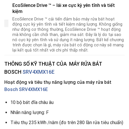
EcoSilence Drive ™ – lái xe cực kỳ yên tĩnh và tiết
kiệm
EcoSilence Drive ™ cải tiến đảm bảo máy rửa bát hoạt
động cực kỳ yên tĩnh và tiết kiệm năng lượng. Không giống
như động cơ thông thường, EcoSilence Drive ™ hoạt động
mà không cần chổi than, giảm ma sát. Đây là lý do tại sao
nó cực kỳ yên tĩnh và sử dụng ít năng lượng. Bất kể chương
trình được chọn là gì, máy rửa bát có động cơ này sẽ mang
lại kết quả tốt nhất với chi phí thấp nhất.
THÔNG SỐ KỸ THUẬT CỦA
MÁY RỬA BÁT
BOSCH
SRV4XMX16E
Hoạt động và tiêu thụ năng lượng của máy rửa bát
Bosch SRV4XMX16E
10 bộ bát đĩa châu âu
Nhãn năng lượng: F
Tiêu thụ 235 kWh /năm (đo trên 280 lần rửa tiêu chuẩn)