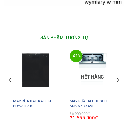
SẢN PHẨM TƯƠNG TỰ
-41%
HẾT HÀNG
MÁY RỬA BÁT KAFF KF –
MÁY RỬA BÁT BOSCH
BDWSI12.6
SMV6ZDX49E
36.900.000
₫
Giá
21.655.000
₫
Giá
gốc
hiện
là:
tại