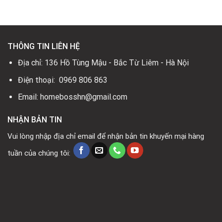
36.900.000₫.
là:
0₫.
21.655.000₫.
THÔNG TIN LIÊN HỆ
Địa chỉ: 136 Hồ Tùng Mậu - Bắc Từ Liêm - Hà Nội
Điện thoại: 0969 806 863
Email: homebosshn@gmail.com
NHẬN BẢN TIN
Vui lòng nhập địa chỉ email để nhận bản tin khuyến mại hàng
tuần của chúng tôi: