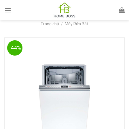
Skip
to
content
Trang chủ
/
Máy Rửa Bát
-44%