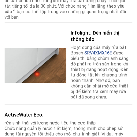
ồn bất cứ lúc nào trong khi máy rửa bát đang chạy. Thời gian
tắt tiếng tối đa là 30 phút. Với chức năng ”
Im lặng theo yêu
cầu
“, bạn có thể tập trung vào những gì quan trọng nhất đối
với bạn.
Infolight: Đèn hiển thị
thông báo
Hoạt động của máy rửa bát
Bosch
SRV4XMX16E
được
biểu thị bằng chùm ánh sáng
đỏ phát ra trên sàn trong khi
thiết bị đang hoạt động. Đèn
tự động tắt khi chương trình
hoàn thành. Nhờ đó, bạn
không cần phải mở cửa thiết
bị để kiểm tra xem máy rửa
bát đã xong chưa.
ActiveWater Eco:
rửa sinh thái với lượng nước tiêu thụ cực thấp.
Chức năng quản lý nước tiết kiệm, thông minh cho phép sử
dụng tài nguyên tối thiểu cho mỗi chu trình giặt. Ví dụ , máy