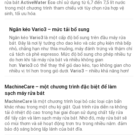
rửa bát
ActiveWater Eco
chỉ sử dụng từ 6,7 đến 7,5 lít nước
trong một chương trình tham chiếu với tùy chọn rửa hợp vệ
sinh, tối ưu hóa.
Ngăn kéo Vario3 – mức tải bổ sung
Ngăn kéo
Vario3
là ​​một cấp độ bổ sung trên đầu máy rửa
bát. Đây là nơi lý tưởng cho dao kéo và các phụ kiện nhà bếp
nhỏ, chẳng hạn như thìa muỗng, máy đánh trứng và thậm chí
cả tách cà phê espresso. Mức độ bổ sung cho phép nhiều tự
do hơn khi tải máy rửa bát và nhiều không gian
hơn.
Vario3
có thể thay thế giỏ dao kéo, tạo không gian cho
nhiều vị trí hơn trong giỏ dưới.
Vario3
– nhiều khả năng hơn!
MachineCare – một chương trình đặc biệt để làm
sạch máy rửa bát
MachineCare
là một chương trình loại bỏ các loại cặn bẩn
khác nhau trong một chu kỳ giặt. Quá trình rửa diễn ra không
tải ở nhiệt độ cao trong hai giai đoạn sử dụng chất tẩy rửa
để tẩy cặn và làm sạch máy rửa bát. Nhờ đó, máy rửa bát sẽ
có mùi thơm và sẽ hoạt động trơn tru trong nhiều năm. đảm
bảo độ sáng bóng lấp lánh của bát đĩa.