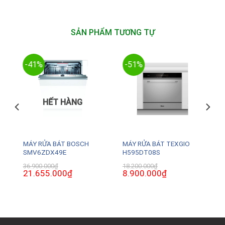
SẢN PHẨM TƯƠNG TỰ
-41%
-51%
HẾT HÀNG
MÁY RỬA BÁT BOSCH
MÁY RỬA BÁT TEXGIO
SMV6ZDX49E
H595DT08S
36.900.000
₫
18.200.000
₫
Giá
21.655.000
₫
Giá
Giá
8.900.000
₫
Giá
gốc
hiện
gốc
hiện
là:
tại
là:
tại
36.900.000₫.
là:
18.200.000₫.
là:
0₫.
21.655.000₫.
8.900.000₫.