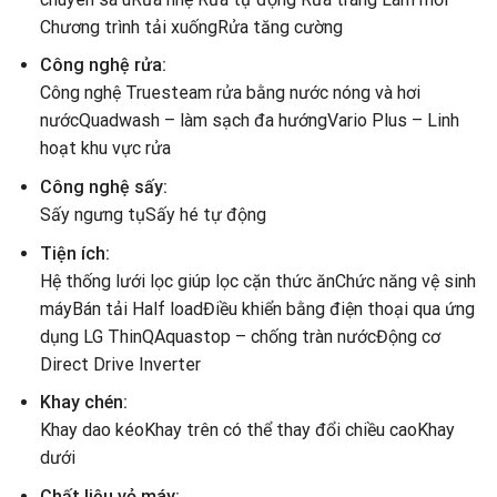
Chương trình tải xuống
Rửa tăng cường
Công nghệ rửa:
Công nghệ Truesteam rửa bằng nước nóng và hơi
nước
Quadwash – làm sạch đa hướng
Vario Plus – Linh
hoạt khu vực rửa
Công nghệ sấy:
Sấy ngưng tụ
Sấy hé tự động
Tiện ích:
Hệ thống lưới lọc giúp lọc cặn thức ăn
Chức năng vệ sinh
máy
Bán tải Half load
Điều khiển bằng điện thoại qua ứng
dụng LG ThinQ
Aquastop – chống tràn nước
Động cơ
Direct Drive Inverter
Khay chén:
Khay dao kéo
Khay trên có thể thay đổi chiều cao
Khay
dưới
Chất liệu vỏ máy: