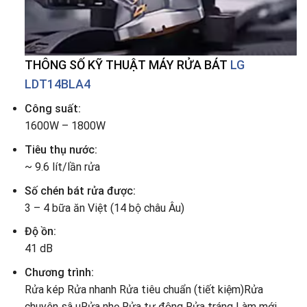
THÔNG SỐ KỸ THUẬT MÁY RỬA BÁT
LG
LDT14BLA4
Công suất:
1600W – 1800W
Tiêu thụ nước:
~ 9.6 lít/lần rửa
Số chén bát rửa được:
3 – 4 bữa ăn Việt (14 bộ châu Âu)
Độ ồn:
41 dB
Chương trình:
Rửa kép
Rửa nhanh
Rửa tiêu chuẩn (tiết kiệm)
Rửa
chuyên sâ u
Rửa nhẹ
Rửa tự động
Rửa tráng
Làm mới