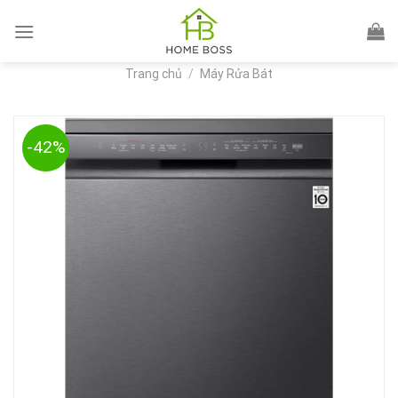
Skip
to
content
Trang chủ
/
Máy Rửa Bát
-42%