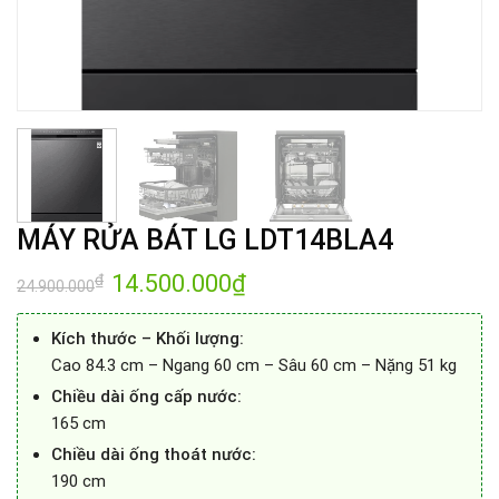
MÁY RỬA BÁT LG LDT14BLA4
Giá
14.500.000
₫
Giá
₫
24.900.000
gốc
hiện
là:
tại
24.900.000₫.
là:
Kích thước – Khối lượng:
14.500.000₫.
Cao 84.3 cm – Ngang 60 cm – Sâu 60 cm – Nặng 51 kg
Chiều dài ống cấp nước:
165 cm
Chiều dài ống thoát nước:
190 cm