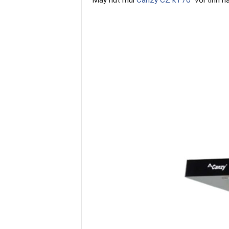
Máy hút mùi
Canzy CZ kT70
với tính n