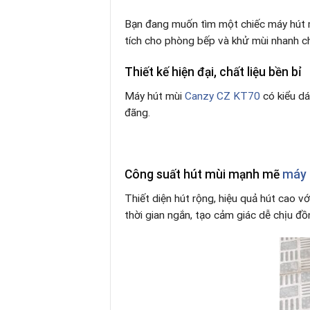
Bạn đang muốn tìm một chiếc máy hút mù
tích cho phòng bếp và khử mùi nhanh c
Thiết kế hiện đại, chất liệu bền bỉ
Máy hút mùi
Canzy CZ KT70
có kiểu dá
đãng.
Công suất hút mùi mạnh mẽ
máy 
Thiết diện hút rộng, hiệu quả hút cao 
thời gian ngắn, tạo cảm giác dễ chịu đ