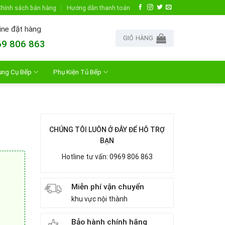
hính sách bán hàng
Hướng dẫn thanh toán
ine đặt hàng
GIỎ HÀNG
9 806 863
ụng Cụ Bếp
Phụ Kiện Tủ Bếp
CHÚNG TÔI LUÔN Ở ĐÂY ĐỂ HỖ TRỢ
BẠN
Hotline tư vấn: 0969 806 863
Miễn phí vận chuyển
khu vực nội thành
Bảo hành chính hãng