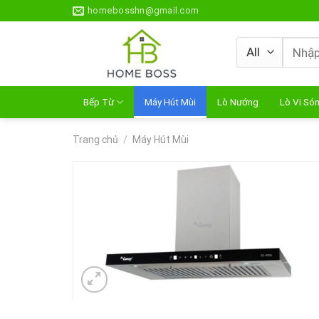
Skip
homebosshn@gmail.com
to
content
Tìm
kiếm:
Bếp Từ
Máy Hút Mùi
Lò Nướng
Lò Vi Só
Trang chủ
/
Máy Hút Mùi