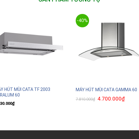
-40%
Y HÚT MÙI CATA TF 2003
MÁY HÚT MÙI CATA GAMMA 60
RALUM 60
Giá
4.700.000
₫
Giá
7.810.000
₫
gốc
hiện
630.000
₫
là:
tại
7.810.000₫.
là:
4.700.0