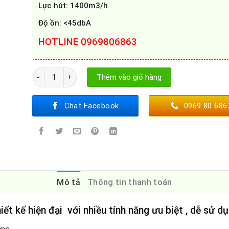
Lực hút: 1400m3/h
Độ ồn: <45dbA
HOTLINE 0969806863
Máy hút mùi Canzy CZ KT70 số lượng
Thêm vào giỏ hàng
Chat Facebook
0969 80 686
Mô tả
Thông tin thanh toán
iết kế hiện đại với nhiều tính năng ưu biệt , dễ sử d