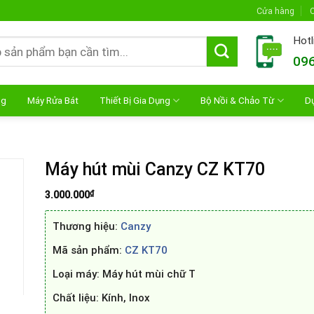
Cửa hàng
C
Hotl
096
ng
Máy Rửa Bát
Thiết Bị Gia Dụng
Bộ Nồi & Chảo Từ
D
Máy hút mùi Canzy CZ KT70
₫
3.000.000
Thương hiệu:
Canzy
Mã sản phẩm:
CZ KT70
Loại máy: Máy hút mùi chữ T
Chất liệu: Kính, Inox