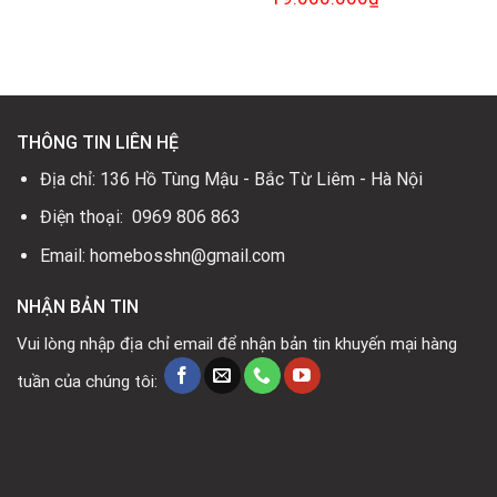
tại
là:
tại
gốc
hiện
là:
7.810.000₫.
là:
là:
tại
2.900.000₫.
4.700.000₫.
26.000.000₫.
là:
19.000.000₫.
THÔNG TIN LIÊN HỆ
Địa chỉ: 136 Hồ Tùng Mậu - Bắc Từ Liêm - Hà Nội
Điện thoại: 0969 806 863
Email: homebosshn@gmail.com
NHẬN BẢN TIN
Vui lòng nhập địa chỉ email để nhận bản tin khuyến mại hàng
tuần của chúng tôi: