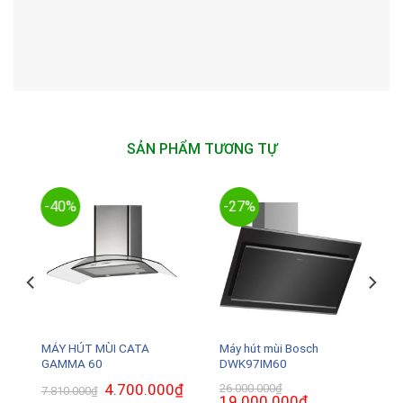
SẢN PHẨM TƯƠNG TỰ
-40%
-27%
MÁY HÚT MÙI CATA
Máy hút mùi Bosch
GAMMA 60
DWK97IM60
₫
Giá
Giá
4.700.000
₫
Giá
26.000.000
₫
7.810.000
₫
hiện
gốc
hiện
Giá
19.000.000
₫
Giá