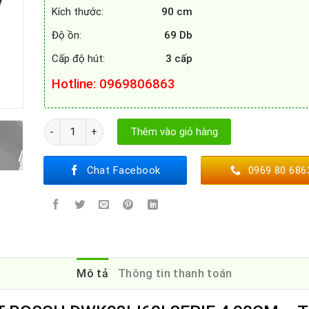
Kích thước:
90 cm
Độ ồn:
69 Db
Cấp độ hút:
3 cấp
Hotline
: 0969806863
MÁY HÚT MÙI KÍNH VÁT BOSCH DWK98IJ60I SERI 4 90CM số
Thêm vào giỏ hàng
Chat Facebook
0969 80 686
Mô tả
Thông tin thanh toán