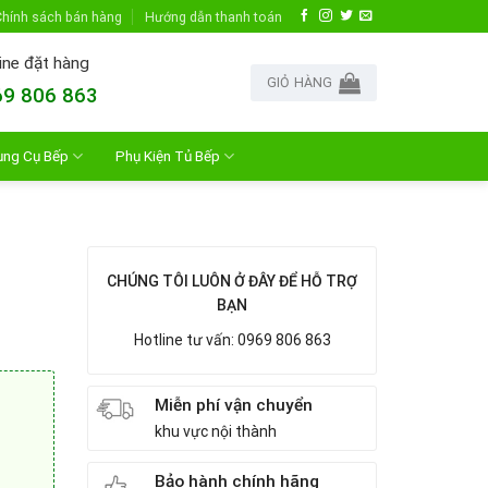
hính sách bán hàng
Hướng dẫn thanh toán
ine đặt hàng
GIỎ HÀNG
9 806 863
ụng Cụ Bếp
Phụ Kiện Tủ Bếp
CHÚNG TÔI LUÔN Ở ĐÂY ĐỂ HỖ TRỢ
BẠN
Hotline tư vấn: 0969 806 863
Miễn phí vận chuyển
khu vực nội thành
Bảo hành chính hãng