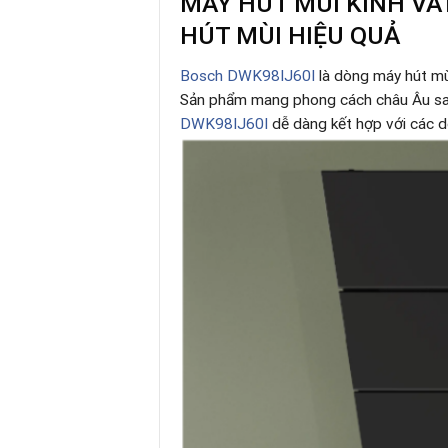
MÁY HÚT MÙI KÍNH VÁT
HÚT MÙI HIỆU QUẢ
Bosch DWK98IJ60I
là dòng máy hút mù
Sản phẩm mang phong cách châu Âu sang
DWK98IJ60I
dễ dàng kết hợp với các d