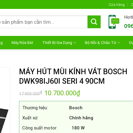
Cửa hàng
C
Hotl
096
ng
Máy Rửa Bát
Thiết Bị Gia Dụng
Bộ Nồi & Chảo Từ
D
MÁY HÚT MÙI KÍNH VÁT BOSCH
DWK98IJ60I SERI 4 90CM
Giá
10.700.000
₫
Giá
₫
17.900.000
gốc
hiện
là:
tại
17.900.000₫.
là:
Thương hiệu:
Bosch
10.700.000₫.
Xuất xứ:
Chính hãng
Công suất motor:
180 W