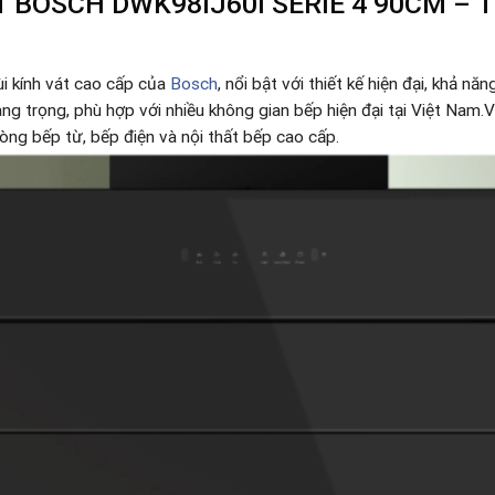
 BOSCH DWK98IJ60I SERIE 4 90CM – 
i kính vát cao cấp của
Bosch
, nổi bật với thiết kế hiện đại, khả n
 trọng, phù hợp với nhiều không gian bếp hiện đại tại Việt Nam.V
òng bếp từ, bếp điện và nội thất bếp cao cấp.