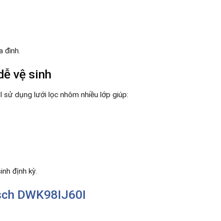
a đình.
dễ vệ sinh
sử dụng lưới lọc nhôm nhiều lớp giúp:
inh định kỳ.
sch DWK98IJ60I