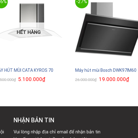
56%
-27%
HẾT HÀNG
Y HÚT MÙI CATA KYROS 70
Máy hút mùi Bosch DWK97IM60
Giá
5.100.000
₫
Giá
Giá
19.000.000
₫
Giá
.500.000
₫
26.000.000
₫
gốc
hiện
gốc
hiện
là:
tại
là:
tại
11.500.000₫.
là:
26.000.000₫.
là:
5.100.000₫.
19.0
NHẬN BẢN TIN
ội
Vui lòng nhập địa chỉ email để nhận bản tin