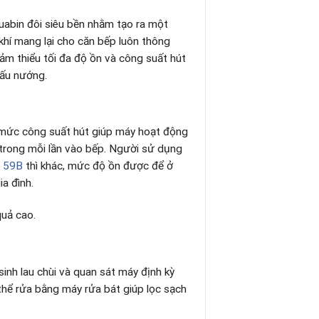
uabin đôi siêu bền nhằm tạo ra một
khí mang lại cho căn bếp luôn thông
m thiểu tối đa độ ồn và công suất hút
nấu nướng.
ức công suất hút giúp máy hoạt động
 trong mỗi lần vào bếp. Người sử dụng
 59B
thì khác, mức độ ồn được để ở
a đình.
quả cao.
inh lau chùi và quan sát máy định kỳ
 thể rửa bằng máy rửa bát giúp lọc sạch