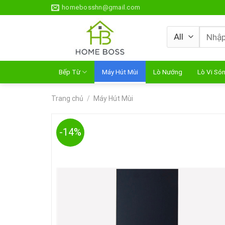
Skip
homebosshn@gmail.com
to
content
Tìm
kiếm:
Bếp Từ
Máy Hút Mùi
Lò Nướng
Lò Vi Só
Trang chủ
/
Máy Hút Mùi
-14%