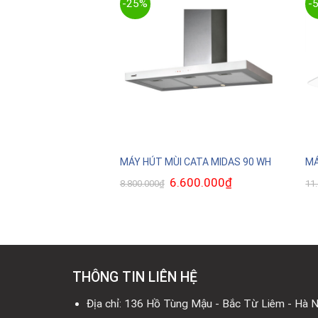
-25%
-
CATA MIDAS 90 BK
MÁY HÚT MÙI CATA MIDAS 90 WH
MÁ
200.000
₫
Giá
Giá
6.600.000
₫
Giá
8.800.000
₫
11
hiện
gốc
hiện
tại
là:
tại
00.000₫.
là:
8.800.000₫.
là:
5.200.000₫.
6.600.000₫.
THÔNG TIN LIÊN HỆ
Địa chỉ: 136 Hồ Tùng Mậu - Bắc Từ Liêm - Hà N