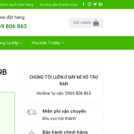
hính sách bán hàng
Hướng dẫn thanh toán
ine đặt hàng
GIỎ HÀNG
9 806 863
ụng Cụ Bếp
Phụ Kiện Tủ Bếp
9B
CHÚNG TÔI LUÔN Ở ĐÂY ĐỂ HỖ TRỢ
BẠN
Hotline tư vấn: 0969 806 863
Miễn phí vận chuyển
khu vực nội thành
Bảo hành chính hãng