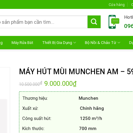
Cửa hàng
C
Hotl
096
ng
Máy Rửa Bát
Thiết Bị Gia Dụng
Bộ Nồi & Chảo Từ
D
MÁY HÚT MÙI MUNCHEN AM – 5
Giá
9.000.000
₫
Giá
₫
10.500.000
gốc
hiện
là:
tại
10.500.000₫.
là:
Thương hiệu:
Munchen
9.000.000₫.
Xuất xứ:
Chính hãng
Công suất hút:
1250 m³/h
Kích thước:
700 mm