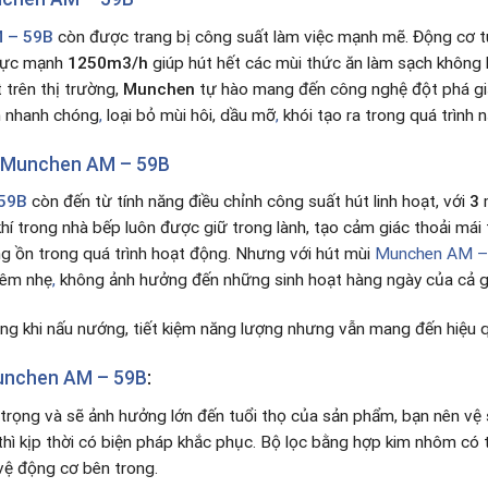
 – 59B
còn được trang bị công suất làm việc mạnh mẽ. Động cơ t
cực mạnh
1250m3/h
giúp hút hết các mùi thức ăn làm sạch không 
 trên thị trường,
Munchen
tự hào mang đến công nghệ đột phá giả
h nhanh chóng
,
loại bỏ mùi hôi, dầu mỡ
,
khói tạo ra trong quá trình 
 Munchen AM – 59B
59B
còn đến từ tính năng điều chỉnh công suất hút linh hoạt, với
3
m
hí trong nhà bếp luôn được giữ trong lành, tạo cảm giác thoải mái
ếng ồn trong quá trình hoạt động. Nhưng với hút mùi
Munchen AM –
 êm nhẹ
,
không ảnh hưởng đến những sinh hoạt hàng ngày của cả gi
ng khi nấu nướng, tiết kiệm năng lượng nhưng vẫn mang đến hiệu 
unchen AM – 59B
:
 trọng và sẽ ảnh hưởng lớn đến tuổi thọ của sản phẩm, bạn nên vệ s
 thì kịp thời có biện pháp khắc phục. Bộ lọc bằng hợp kim nhôm có
ệ động cơ bên trong.