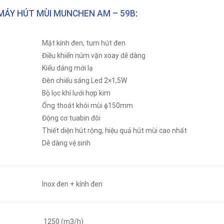
MÁY HÚT MÙI MUNCHEN AM – 59B
:
Mặt kính đen, tum hút đen
Điều khiển núm vặn xoay dễ dàng
Kiểu dáng mới lạ
Đèn chiếu sáng Led 2×1,5W
Bộ lọc khí lưới hợp kim
Ống thoát khói mùi ϕ150mm
Động cơ tuabin đôi
Thiết diện hút rộng, hiệu quả hút mùi cao nhất
Dễ dàng vệ sinh
Inox đen + kính đen
1250 (m3/h)