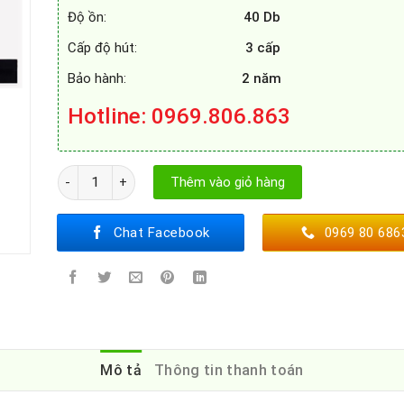
Độ ồn:
40 Db
Cấp độ hút:
3 cấp
Bảo hành:
2 năm
Hotline
: 0969.806.863
MÁY HÚT MÙI MUNCHEN AM - 59B số lượng
Thêm vào giỏ hàng
Chat Facebook
0969 80 686
Mô tả
Thông tin thanh toán