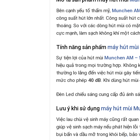
Bên cạnh yếu tố thẩm mỹ,
Munchen AM
công suất hút lớn nhất
.
Công suất hút 
thoáng
.
So với các dòng hút mùi có mặt
cực mạnh, làm sạch không khí một các
Tính năng sản phẩm
máy hút mùi
Sự tiện lợi của hút mùi
Munchen AM – 
hiệu quả trong mọi trường hợp. Không k
thường lo lắng đến việc hút mùi gây ti
mức cho phép
40 dB
. Khi dùng hút mùi
Đèn Led chiếu sáng cung cấp đủ ánh sá
Lưu ý khi sử dụng
máy hút mùi M
Việc lau chùi vệ sinh máy cũng rất quan
giúp vệ sinh sạch máy nếu phát hiện lỗi
bụi bẩn và dầu mỡ trong khói bếp
,
bảo v