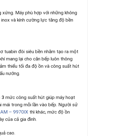
ơng xứng. Máy phù hợp với những không
 inox và kính cường lực tăng độ bền
ơ tuabin đôi siêu bền nhằm tạo ra một
khí mang lại cho căn bếp luôn thông
m thiểu tối đa độ ồn và công suất hút
nấu nướng.
i
3
mức công suất hút giúp máy hoạt
i mái trong mỗi lần vào bếp. Người sử
 AM – 9970IX
thì khác, mức độ ồn
 của cả gia đình.
quả cao.