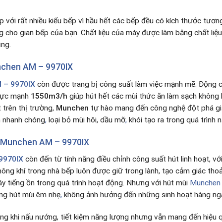
p với rất nhiều kiểu bếp vì hầu hết các bếp đều có kích thước tư
ng cho gian bếp của bạn
.
Chất liệu của máy được làm bằng chất liệu
ụng.
chen AM – 9970IX
 – 9970IX
còn được trang bị công suất làm việc mạnh mẽ. Động c
cực mạnh
1550m3/h
giúp hút hết các mùi thức ăn làm sạch không 
 trên thị trường,
Munchen
tự hào mang đến công nghệ đột phá giả
h nhanh chóng
,
loại bỏ mùi hôi, dầu mỡ
,
khói tạo ra trong quá trình 
 Munchen AM – 9970IX
9970IX
còn đến từ tính năng điều chỉnh công suất hút linh hoạt, vớ
ông khí trong nhà bếp luôn được giữ trong lành, tạo cảm giác thoả
ây tiếng ồn trong quá trình hoạt động. Nhưng với hút mùi
Munchen
ùng hút mùi êm nhẹ
,
không ảnh hưởng đến những sinh hoạt hàng ngày
ng khi nấu nướng, tiết kiệm năng lượng nhưng vẫn mang đến hiệu 