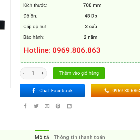
Kích thước:
700 mm
Độ ồn:
48 Db
Cấp độ hút:
3 cấp
Bảo hành:
2 năm
Hotline
: 0969.806.863
MÁY HÚT MÙI MUNCHEN AM - 9970IX số lượng
Thêm vào giỏ hàng
Chat Facebook
0969 80 686
Mô tả
Thông tin thanh toán