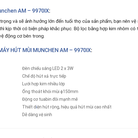
nchen AM – 9970IX
:
 trọng và sẽ ảnh hưởng lớn đến tuổi thọ của sản phẩm, bạn nên vệ s
 thì kịp thời có biện pháp khắc phục. Bộ lọc bằng hợp kim nhôm có
ệ động cơ bên trong.
ÁY HÚT MÙI MUNCHEN AM – 9970IX
:
Đèn chiếu sáng LED 2 x 3W
Chế độ hút xả trực tiếp
Lưới hợp kim nhiều lớp
Ống thoát khói mùi ϕ150mm
Động cơ tuabin đôi mạnh mẽ
Thiết d
i
ện hút rộng, hiệu quả hút mùi cao nhất
Dễ dàng vệ sinh