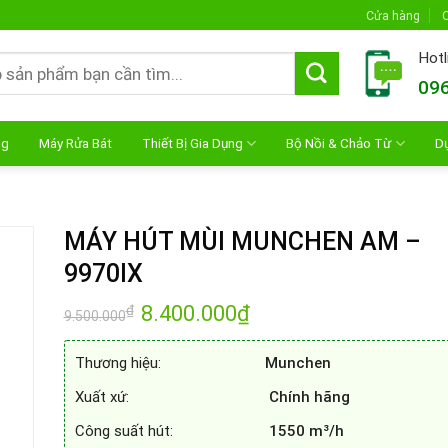
Cửa hàng
C
Hotl
096
ng
Máy Rửa Bát
Thiết Bị Gia Dụng
Bộ Nồi & Chảo Từ
D
MÁY HÚT MÙI MUNCHEN AM –
9970IX
Giá
8.400.000
₫
Giá
₫
9.500.000
gốc
hiện
là:
tại
9.500.000₫.
là:
Thương hiệu:
Munchen
8.400.000₫.
Xuất xứ:
Chính hãng
Công suất hút:
1550 m³/h