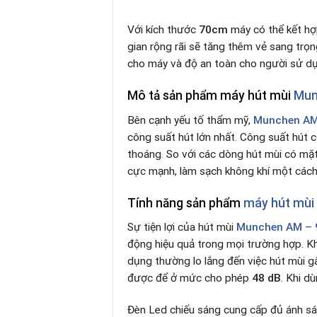
Với kích thước
70cm
máy có thể kết hợ
gian rộng rãi sẽ tăng thêm vẻ sang trọ
cho máy và độ an toàn cho người sử d
Mô tả sản phẩm máy hút mùi
Mun
Bên cạnh yếu tố thẩm mỹ,
Munchen AM
công suất hút lớn nhất
.
Công suất hút 
thoáng
.
So với các dòng hút mùi có mặt
cực mạnh, làm sạch không khí một các
Tính năng sản phẩm
máy hút mùi
Sự tiện lợi của hút mùi
Munchen AM – 
động hiệu quả trong mọi trường hợp. Kh
dụng thường lo lắng đến việc hút mùi g
được để ở mức cho phép
48 dB
. Khi d
Đèn Led chiếu sáng cung cấp đủ ánh sá