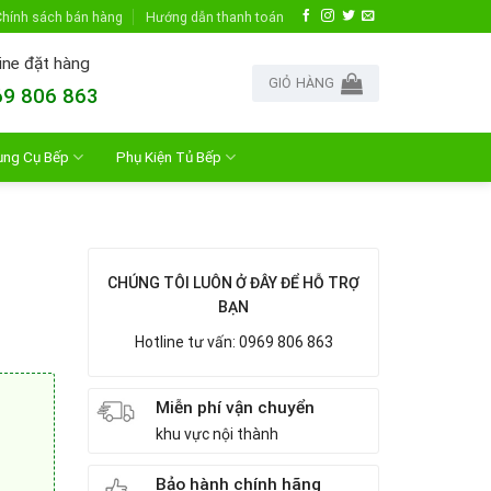
hính sách bán hàng
Hướng dẫn thanh toán
ine đặt hàng
GIỎ HÀNG
9 806 863
ụng Cụ Bếp
Phụ Kiện Tủ Bếp
CHÚNG TÔI LUÔN Ở ĐÂY ĐỂ HỖ TRỢ
BẠN
Hotline tư vấn: 0969 806 863
Miễn phí vận chuyển
khu vực nội thành
Bảo hành chính hãng