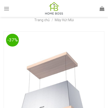
Skip
to
content
Trang chủ
/
Máy Hút Mùi
-37%