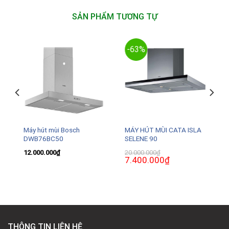
SẢN PHẨM TƯƠNG TỰ
-63%
Máy hút mùi Bosch
MÁY HÚT MÙI CATA ISLA
DWB76BC50
SELENE 90
12.000.000
₫
20.000.000
₫
Giá
7.400.000
₫
Giá
gốc
hiện
là:
tại
20.000.000₫.
là:
0₫.
7.400.000₫.
THÔNG TIN LIÊN HỆ