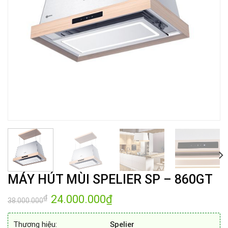
MÁY HÚT MÙI SPELIER SP – 860GT
Giá
24.000.000
₫
Giá
₫
38.000.000
gốc
hiện
là:
tại
38.000.000₫.
là:
Thương hiệu:
Spelier
24.000.000₫.