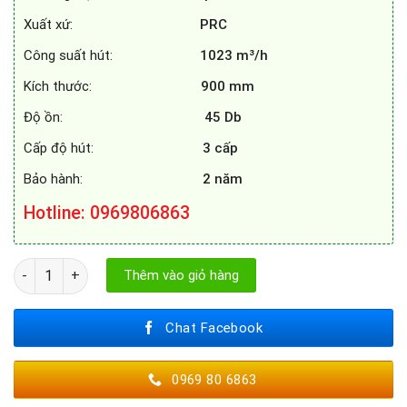
Xuất xứ:
PRC
Công suất hút:
1023 m³/h
Kích thước:
900 mm
Độ ồn:
45 Db
Cấp độ hút:
3 cấp
Bảo hành:
2 năm
Hotline
: 0969806863
MÁY HÚT MÙI SPELIER SP - 860GT số lượng
Thêm vào giỏ hàng
Chat Facebook
0969 80 6863