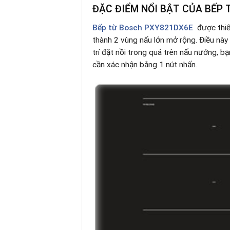
ĐẶC
ĐIỂM NỔI BẬT CỦA BẾP 
Bếp từ Bosch PXY821DX6E
được thiế
thành 2 vùng nấu lớn mở rộng. Điều này
trí đặt nồi trong quá trên nấu nướng, bạ
cần xác nhận bằng 1 nút nhấn.