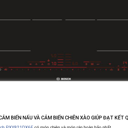
CẢM BIẾN NẤU VÀ CẢM BIẾN CHIÊN XÀO GIÚP ĐẠT KẾT
ch PXY821DX6E
có món chiên và món rán hoàn hảo nhất