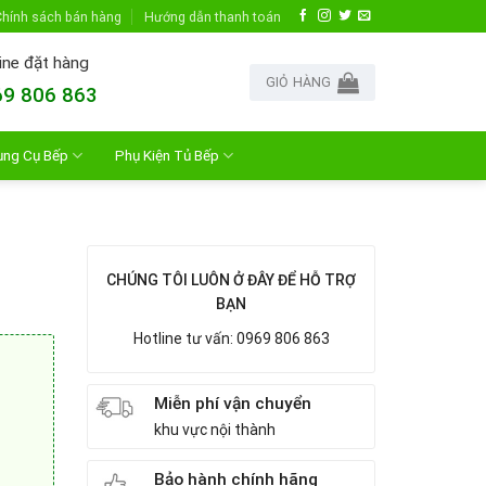
hính sách bán hàng
Hướng dẫn thanh toán
ine đặt hàng
GIỎ HÀNG
9 806 863
ụng Cụ Bếp
Phụ Kiện Tủ Bếp
CHÚNG TÔI LUÔN Ở ĐÂY ĐỂ HỖ TRỢ
BẠN
Hotline tư vấn: 0969 806 863
Miễn phí vận chuyển
khu vực nội thành
Bảo hành chính hãng