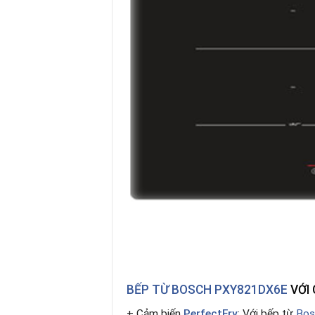
BẾP TỪ BOSCH PXY821DX6E
VỚI 
+ Cảm biến
PerfectFry
: Với bếp từ
Bos