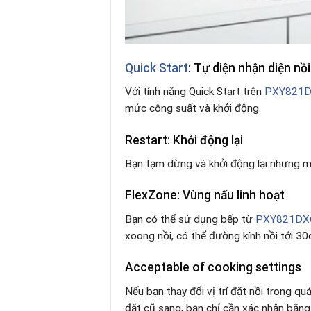
Quick Start
: Tự diện nhận diện nồi
Với tính năng Quick Start trên
PXY821
mức công suất và khởi động.
Restart: Khởi động lại
Bạn tạm dừng và khởi động lại nhưng mọ
FlexZone: Vùng nấu linh hoạt
Bạn có thể sử dụng bếp từ
PXY821DX
xoong nồi, có thể đường kính nồi tới 3
Acceptable of cooking settings
Nếu bạn thay đổi vị trí đặt nồi trong q
đặt cũ sang, bạn chỉ cần xác nhận bằng