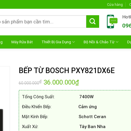
Cửa hàng
C
Hotl
096
ng
Máy Rửa Bát
Thiết Bị Gia Dụng
Bộ Nồi & Chảo Từ
D
BẾP TỪ BOSCH PXY821DX6E
Giá
36.000.000
₫
Giá
₫
60.000.000
gốc
hiện
là:
tại
60.000.000₫.
là:
Tổng Công Suất:
7400W
36.000.000₫.
Điều Khiển Bếp:
Cảm ứng
Mặt Kính Bếp:
Schott Ceran
Xuất Xứ:
Tây Ban Nha