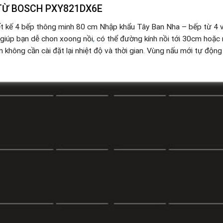
TỪ BOSCH PXY821DX6E
t kế 4 bếp thông minh 80 cm Nhập khẩu Tây Ban Nha – bếp từ 4 
 giúp bạn dễ chon xoong nồi
,
có thể đường kính nồi tới 30cm hoặc n
n không cần cài đặt lại nhiệt độ và thời gian
.
Vùng nấu mới tự động 