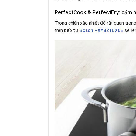
PerfectCook & PerfectFry: cảm b
Trong chiên xào nhiệt độ rất quan trọn
trên
bếp từ
Bosch PXY821DX6E
sẽ liê