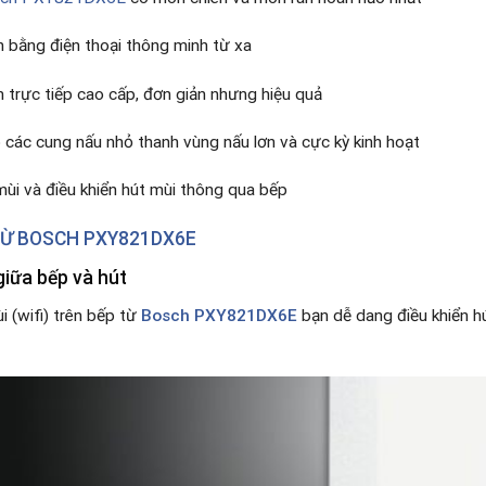
ển bằng điện thoại thông minh từ xa
trực tiếp cao cấp, đơn giản nhưng hiệu quả
p các cung nấu nhỏ thanh vùng nấu lơn và cực kỳ kinh hoạt
 mùi và điều khiển hút mùi thông qua bếp
TỪ
BOSCH PXY821DX6E
iữa bếp và hút
i (wifi) trên bếp từ
Bosch PXY821DX6E
bạn dễ dang điều khiển hú