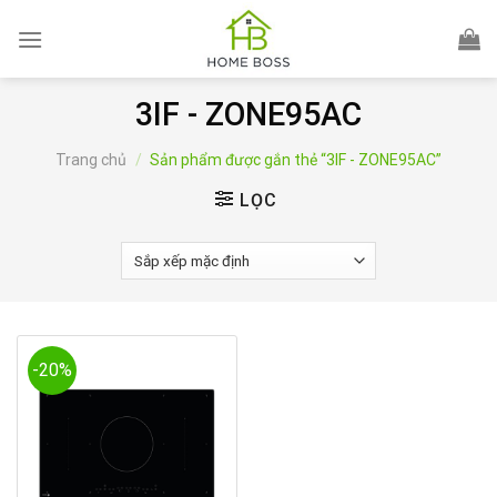
Skip
to
content
3IF - ZONE95AC
Trang chủ
/
Sản phẩm được gắn thẻ “3IF - ZONE95AC”
LỌC
-20%