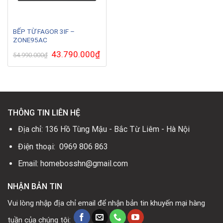
BẾP TỪ FAGOR 3IF –
ZONE95AC
Giá
43.790.000
₫
Giá
54.990.000
₫
gốc
hiện
là:
tại
54.990.000₫.
là:
43.790.000₫.
THÔNG TIN LIÊN HỆ
Địa chỉ: 136 Hồ Tùng Mậu - Bắc Từ Liêm - Hà Nội
Điện thoại: 0969 806 863
Email: homebosshn@gmail.com
NHẬN BẢN TIN
Vui lòng nhập địa chỉ email để nhận bản tin khuyến mại hàng
tuần của chúng tôi: