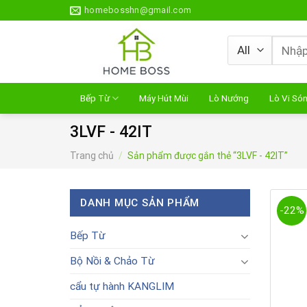
Skip
homebosshn@gmail.com
to
content
Tìm
kiếm:
Bếp Từ
Máy Hút Mùi
Lò Nướng
Lò Vi Só
3LVF - 42IT
Trang chủ
/
Sản phẩm được gắn thẻ “3LVF - 42IT”
DANH MỤC SẢN PHẨM
-22%
Bếp Từ
Bộ Nồi & Chảo Từ
cẩu tự hành KANGLIM