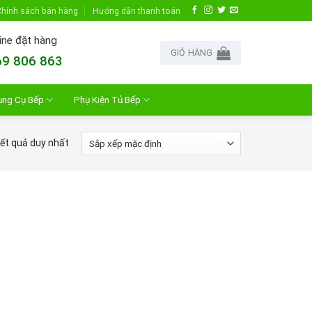
hính sách bán hàng
Hướng dẫn thanh toán
ine đặt hàng
GIỎ HÀNG
9 806 863
ụng Cụ Bếp
Phụ Kiện Tủ Bếp
kết quả duy nhất