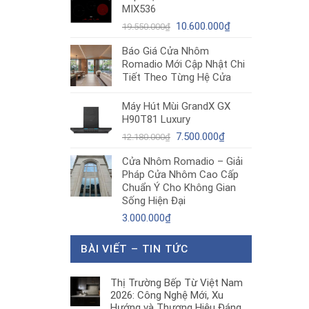
MIX536
8.680.000₫.
là:
Giá
5.200.000₫.
Giá
10.600.000
₫
19.550.000
₫
gốc
hiện
Báo Giá Cửa Nhôm
là:
tại
Romadio Mới Cập Nhật Chi
19.550.000₫.
là:
Tiết Theo Từng Hệ Cửa
10.600.000₫.
Máy Hút Mùi GrandX GX
H90T81 Luxury
Giá
Giá
7.500.000
₫
12.180.000
₫
gốc
hiện
Cửa Nhôm Romadio – Giải
là:
tại
Pháp Cửa Nhôm Cao Cấp
12.180.000₫.
là:
Chuẩn Ý Cho Không Gian
7.500.000₫.
Sống Hiện Đại
3.000.000
₫
BÀI VIẾT – TIN TỨC
Thị Trường Bếp Từ Việt Nam
2026: Công Nghệ Mới, Xu
Hướng và Thương Hiệu Đáng