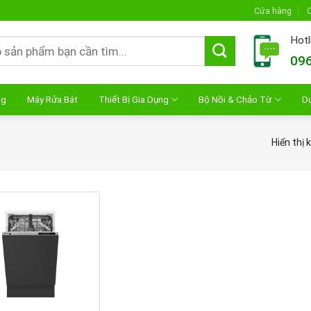
Cửa hàng
C
Hotl
096
ng
Máy Rửa Bát
Thiết Bị Gia Dụng
Bộ Nồi & Chảo Từ
D
Hiển thị 