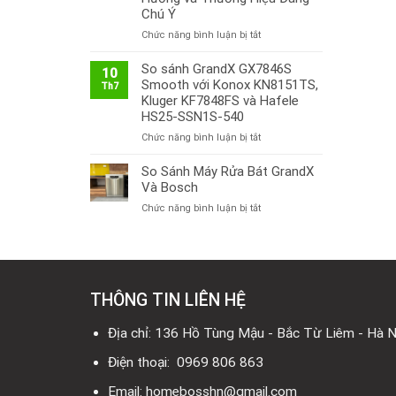
Chú Ý
ở
Chức năng bình luận bị tắt
Thị
Trường
So sánh GrandX GX7846S
10
Bếp
Smooth với Konox KN8151TS,
Th7
Từ
Kluger KF7848FS và Hafele
Việt
HS25-SSN1S-540
Nam
ở
Chức năng bình luận bị tắt
2026:
So
Công
sánh
So Sánh Máy Rửa Bát GrandX
Nghệ
GrandX
Mới,
Và Bosch
GX7846S
Xu
ở
Chức năng bình luận bị tắt
Smooth
Hướng
So
với
và
Sánh
Konox
Thương
Máy
KN8151TS,
Hiệu
Rửa
Kluger
Đáng
Bát
KF7848FS
Chú
THÔNG TIN LIÊN HỆ
GrandX
và
Ý
Và
Hafele
Bosch
Địa chỉ: 136 Hồ Tùng Mậu - Bắc Từ Liêm - Hà N
HS25-
SSN1S-
Điện thoại: 0969 806 863
540
Email: homebosshn@gmail.com