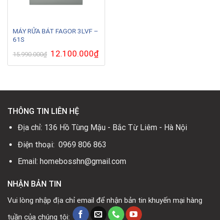
MÁY RỬA BÁT FAGOR 3LVF –
61S
Giá
12.100.000
₫
Giá
15.990.000
₫
gốc
hiện
là:
tại
15.990.000₫.
là:
12.100.000₫.
THÔNG TIN LIÊN HỆ
Địa chỉ: 136 Hồ Tùng Mậu - Bắc Từ Liêm - Hà Nội
Điện thoại: 0969 806 863
Email: homebosshn@gmail.com
NHẬN BẢN TIN
Vui lòng nhập địa chỉ email để nhận bản tin khuyến mại hàng
tuần của chúng tôi: