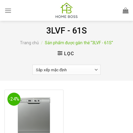
Skip
to
content
3LVF - 61S
Trang chủ
/
Sản phẩm được gắn thẻ “3LVF - 61S”
LỌC
-24%