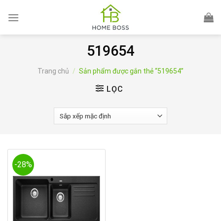
Skip
to
content
519654
Trang chủ
/
Sản phẩm được gắn thẻ “519654”
LỌC
-28%