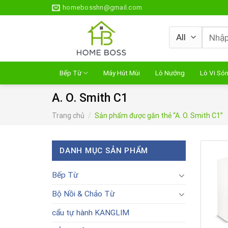
Skip
homebosshn@gmail.com
to
content
Tìm
kiếm:
Bếp Từ
Máy Hút Mùi
Lò Nướng
Lò Vi Só
A. O. Smith C1
Trang chủ
/
Sản phẩm được gắn thẻ “A. O. Smith C1”
DANH MỤC SẢN PHẨM
Bếp Từ
Bộ Nồi & Chảo Từ
cẩu tự hành KANGLIM