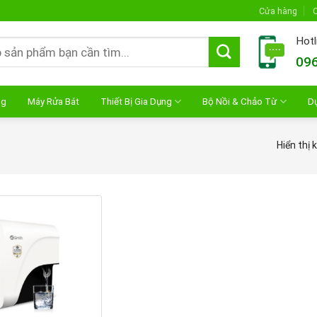
Cửa hàng
C
Hotl
096
ng
Máy Rửa Bát
Thiết Bị Gia Dụng
Bộ Nồi & Chảo Từ
D
Hiển thị 