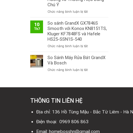
Chú Ý
ở
Chức năng bình luận bị tắt
Thị
Trường
So sánh GrandX GX7846S
10
Bếp
Smooth với Konox KN8151TS,
Th7
Từ
Kluger KF7848FS và Hafele
Việt
HS25-SSN1S-540
Nam
ở
Chức năng bình luận bị tắt
2026:
So
Công
sánh
So Sánh Máy Rửa Bát GrandX
Nghệ
GrandX
Mới,
Và Bosch
GX7846S
Xu
ở
Chức năng bình luận bị tắt
Smooth
Hướng
So
với
và
Sánh
Konox
Thương
Máy
KN8151TS,
Hiệu
Rửa
Kluger
Đáng
Bát
KF7848FS
Chú
THÔNG TIN LIÊN HỆ
GrandX
và
Ý
Và
Hafele
Bosch
Địa chỉ: 136 Hồ Tùng Mậu - Bắc Từ Liêm - Hà N
HS25-
SSN1S-
Điện thoại: 0969 806 863
540
Email: homebosshn@gmail.com