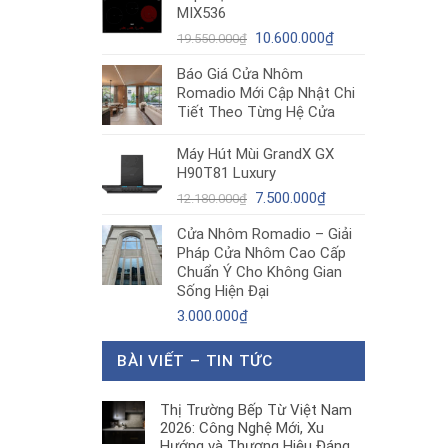
MIX536
8.680.000₫.
là:
Giá
5.200.000₫.
Giá
10.600.000
₫
19.550.000
₫
gốc
hiện
Báo Giá Cửa Nhôm
là:
tại
Romadio Mới Cập Nhật Chi
19.550.000₫.
là:
Tiết Theo Từng Hệ Cửa
10.600.000₫.
Máy Hút Mùi GrandX GX
H90T81 Luxury
Giá
Giá
7.500.000
₫
12.180.000
₫
gốc
hiện
Cửa Nhôm Romadio – Giải
là:
tại
Pháp Cửa Nhôm Cao Cấp
12.180.000₫.
là:
Chuẩn Ý Cho Không Gian
7.500.000₫.
Sống Hiện Đại
3.000.000
₫
BÀI VIẾT – TIN TỨC
Thị Trường Bếp Từ Việt Nam
2026: Công Nghệ Mới, Xu
Hướng và Thương Hiệu Đáng