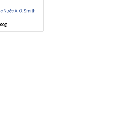
c Nước A. O. Smith
000
₫