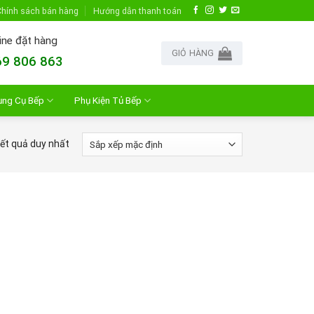
hính sách bán hàng
Hướng dẫn thanh toán
ine đặt hàng
GIỎ HÀNG
9 806 863
ụng Cụ Bếp
Phụ Kiện Tủ Bếp
kết quả duy nhất