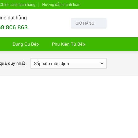
Chính sách bán hàng
Hướng dẫn thanh toán
ine đặt hàng
GIỎ HÀNG
69 806 863
Dụng Cụ Bếp
Phụ Kiện Tủ Bếp
 quả duy nhất