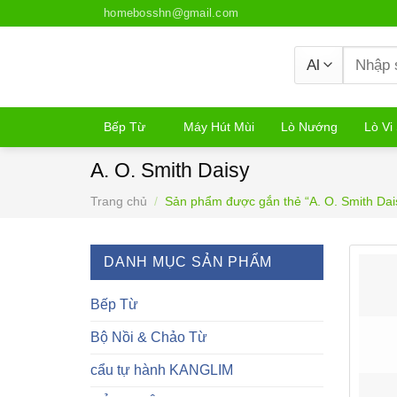
Skip
homebosshn@gmail.com
to
content
Tìm
kiếm:
Bếp Từ
Máy Hút Mùi
Lò Nướng
Lò Vi
A. O. Smith Daisy
Trang chủ
/
Sản phẩm được gắn thẻ “A. O. Smith Dai
DANH MỤC SẢN PHẨM
Bếp Từ
Bộ Nồi & Chảo Từ
cẩu tự hành KANGLIM