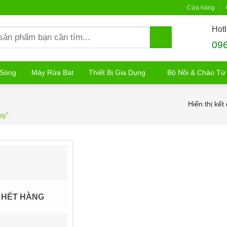
Cửa hàng
Hotl
09
 Sóng
Máy Rửa Bát
Thiết Bị Gia Dụng
Bộ Nồi & Chảo Từ
Hiển thị kết
sy”
HẾT HÀNG