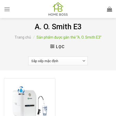
Skip
to
content
A. O. Smith E3
Trang chủ
/
Sản phẩm được gắn thẻ “A. O. Smith E3”
LỌC