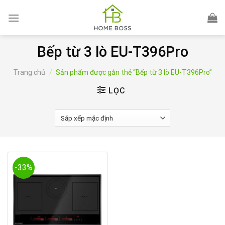
Skip
to
content
Bếp từ 3 lò EU-T396Pro
Trang chủ
/
Sản phẩm được gắn thẻ “Bếp từ 3 lò EU-T396Pro”
LỌC
-33%