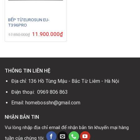
BẾP TỪ EUROSUN EU-
T396PRO
Giá
11.900.000
₫
Giá
17.850.000
₫
gốc
hiện
là:
tại
17.850.000₫.
là:
11.900.000₫.
THÔNG TIN LIÊN HỆ
Địa chỉ: 136 Hồ Tùng Mậu - Bắc Từ Liêm - Hà Nội
Điện thoại: 0969 806 863
Email: homebosshn@gmail.com
NHẬN BẢN TIN
Vui lòng nhập địa chỉ email để nhận bản tin khuyến mại hàng
tuần của chúng tôi: