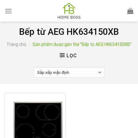
Skip
to
content
Bếp từ AEG HK634150XB
Trang chủ
/
Sản phẩm được gắn thẻ “Bếp từ AEG HK634150XB”
LỌC