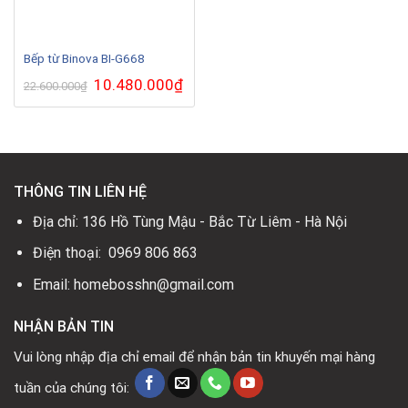
Bếp từ Binova BI-G668
Giá
10.480.000
₫
Giá
22.600.000
₫
gốc
hiện
là:
tại
22.600.000₫.
là:
10.480.000₫.
THÔNG TIN LIÊN HỆ
Địa chỉ: 136 Hồ Tùng Mậu - Bắc Từ Liêm - Hà Nội
Điện thoại: 0969 806 863
Email: homebosshn@gmail.com
NHẬN BẢN TIN
Vui lòng nhập địa chỉ email để nhận bản tin khuyến mại hàng
tuần của chúng tôi: