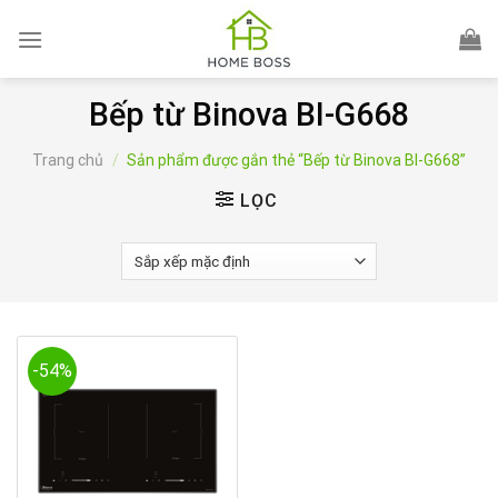
Skip
to
content
Bếp từ Binova BI-G668
Trang chủ
/
Sản phẩm được gắn thẻ “Bếp từ Binova BI-G668”
LỌC
-54%