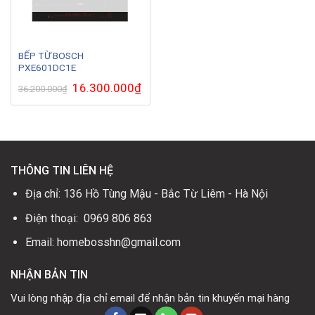
BẾP TỪ BOSCH
PXE601DC1E
Giá
16.300.000
₫
Giá
36.200.000
₫
gốc
hiện
là:
tại
36.200.000₫.
là:
16.300.000₫.
THÔNG TIN LIÊN HỆ
Địa chỉ: 136 Hồ Tùng Mậu - Bắc Từ Liêm - Hà Nội
Điện thoại: 0969 806 863
Email: homebosshn@gmail.com
NHẬN BẢN TIN
Vui lòng nhập địa chỉ email để nhận bản tin khuyến mại hàng