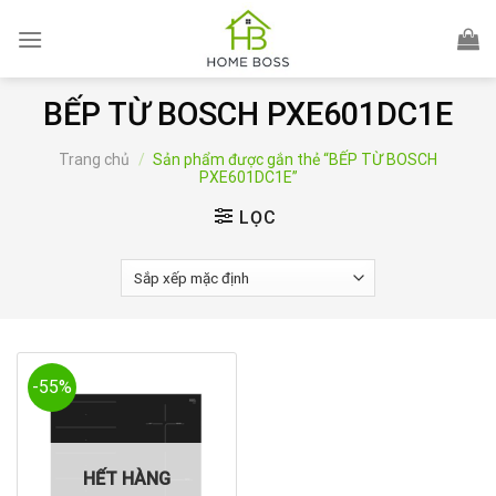
Skip
to
content
BẾP TỪ BOSCH PXE601DC1E
Trang chủ
/
Sản phẩm được gắn thẻ “BẾP TỪ BOSCH
PXE601DC1E”
LỌC
-55%
HẾT HÀNG