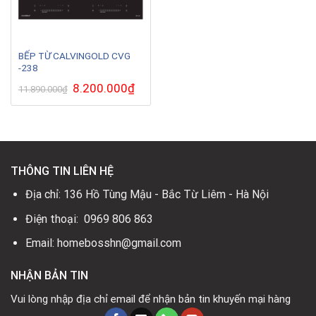
BẾP TỪ CALVINGOLD CVG
-238
Giá
8.200.000
₫
Giá
11.890.000
₫
gốc
hiện
là:
tại
11.890.000₫.
là:
8.200.000₫.
THÔNG TIN LIÊN HỆ
Địa chỉ: 136 Hồ Tùng Mậu - Bắc Từ Liêm - Hà Nội
Điện thoại: 0969 806 863
Email: homebosshn@gmail.com
NHẬN BẢN TIN
Vui lòng nhập địa chỉ email để nhận bản tin khuyến mại hàng