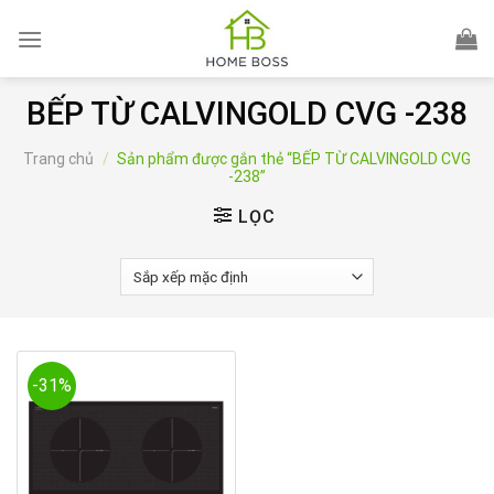
Skip
to
content
BẾP TỪ CALVINGOLD CVG -238
Trang chủ
/
Sản phẩm được gắn thẻ “BẾP TỪ CALVINGOLD CVG
-238”
LỌC
-31%