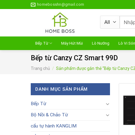
Skip
homebosshn@gmail.com
to
content
Tìm
kiếm:
Bếp Từ
Máy Hút Mùi
Lò Nướng
Lò Vi Só
Bếp từ Canzy CZ Smart 99D
Trang chủ
/
Sản phẩm được gắn thẻ “Bếp từ Canzy C
DANH MỤC SẢN PHẨM
Bếp Từ
Bộ Nồi & Chảo Từ
cẩu tự hành KANGLIM