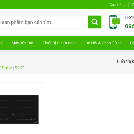
Cửa hàng
C
Hotl
096
ng
Máy Rửa Bát
Thiết Bị Gia Dụng
Bộ Nồi & Chảo Từ
D
Hiển thị 
Z Smart 99D”