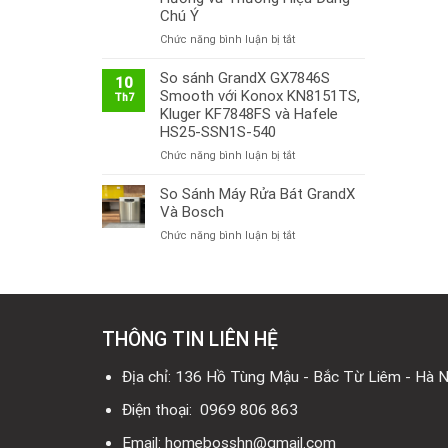
Chú Ý
ở
Chức năng bình luận bị tắt
Thị
Trường
So sánh GrandX GX7846S
10
Bếp
Smooth với Konox KN8151TS,
Th7
Từ
Kluger KF7848FS và Hafele
Việt
HS25-SSN1S-540
Nam
ở
Chức năng bình luận bị tắt
2026:
So
Công
sánh
So Sánh Máy Rửa Bát GrandX
Nghệ
GrandX
Mới,
Và Bosch
GX7846S
Xu
ở
Chức năng bình luận bị tắt
Smooth
Hướng
So
với
và
Sánh
Konox
Thương
Máy
KN8151TS,
Hiệu
Rửa
Kluger
Đáng
Bát
KF7848FS
Chú
THÔNG TIN LIÊN HỆ
GrandX
và
Ý
Và
Hafele
Bosch
Địa chỉ: 136 Hồ Tùng Mậu - Bắc Từ Liêm - Hà N
HS25-
SSN1S-
Điện thoại: 0969 806 863
540
Email: homebosshn@gmail.com