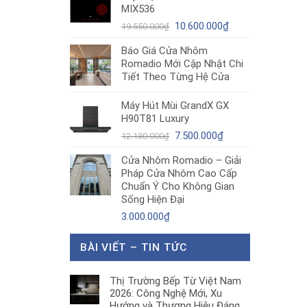
MIX536
8.680.000₫.
là:
Giá
5.200.000₫.
Giá
10.600.000
₫
19.550.000
₫
gốc
hiện
Báo Giá Cửa Nhôm
là:
tại
Romadio Mới Cập Nhật Chi
19.550.000₫.
là:
Tiết Theo Từng Hệ Cửa
10.600.000₫.
Máy Hút Mùi GrandX GX
H90T81 Luxury
Giá
Giá
7.500.000
₫
12.180.000
₫
gốc
hiện
Cửa Nhôm Romadio – Giải
là:
tại
Pháp Cửa Nhôm Cao Cấp
12.180.000₫.
là:
Chuẩn Ý Cho Không Gian
7.500.000₫.
Sống Hiện Đại
3.000.000
₫
BÀI VIẾT – TIN TỨC
Thị Trường Bếp Từ Việt Nam
2026: Công Nghệ Mới, Xu
Hướng và Thương Hiệu Đáng