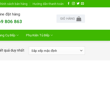
hính sách bán hàng
Hướng dẫn thanh toán
ine đặt hàng
GIỎ HÀNG
9 806 863
ụng Cụ Bếp
Phụ Kiện Tủ Bếp
kết quả duy nhất