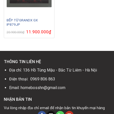
BẾP TỪ GRANDX GX
IP879JP
Giá
11.900.000
₫
Giá
20.900.000
₫
gốc
hiện
là:
tại
20.900.000₫.
là:
11.900.000₫.
THÔNG TIN LIÊN HỆ
Địa chỉ: 136 Hồ Tùng Mậu - Bắc Từ Liêm - Hà Nội
Điện thoại: 0969 806 863
Email: homebosshn@gmail.com
NHẬN BẢN TIN
Vui lòng nhập địa chỉ email để nhận bản tin khuyến mại hàng