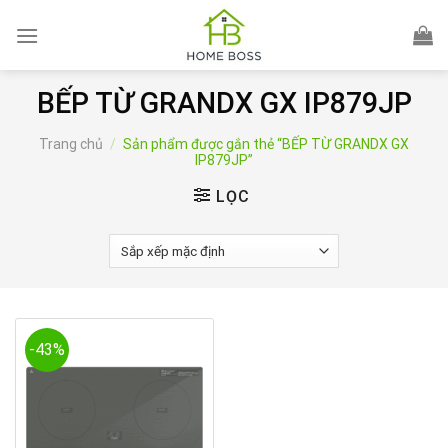
Skip
to
content
BẾP TỪ GRANDX GX IP879JP
Trang chủ
/
Sản phẩm được gắn thẻ “BẾP TỪ GRANDX GX
IP879JP”
LỌC
-43%