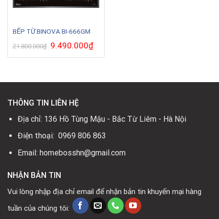
BẾP TỪ BINOVA BI-666GM
Giá
9.490.000
₫
Giá
21.800.000
₫
gốc
hiện
là:
tại
21.800.000₫.
là:
9.490.000₫.
THÔNG TIN LIÊN HỆ
Địa chỉ: 136 Hồ Tùng Mậu - Bắc Từ Liêm - Hà Nội
Điện thoại: 0969 806 863
Email: homebosshn@gmail.com
NHẬN BẢN TIN
Vui lòng nhập địa chỉ email để nhận bản tin khuyến mại hàng
tuần của chúng tôi: