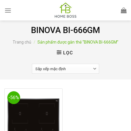
Skip
to
content
BINOVA BI-666GM
Trang chủ
/
Sản phẩm được gắn thẻ “BINOVA BI-666GM”
LỌC
-56%