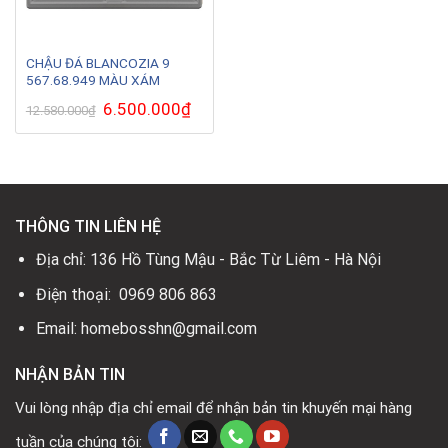
CHẬU ĐÁ BLANCOZIA 9
567.68.949 MÀU XÁM
Giá
6.500.000
₫
Giá
12.580.000
₫
gốc
hiện
là:
tại
12.580.000₫.
là:
6.500.000₫.
THÔNG TIN LIÊN HỆ
Địa chỉ: 136 Hồ Tùng Mậu - Bắc Từ Liêm - Hà Nội
Điện thoại: 0969 806 863
Email: homebosshn@gmail.com
NHẬN BẢN TIN
Vui lòng nhập địa chỉ email để nhận bản tin khuyến mại hàng
tuần của chúng tôi: