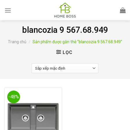
Skip
to
content
blancozia 9 567.68.949
Trang chủ
/
Sản phẩm được gắn thẻ “blancozia 9 567.68.949”
LỌC
-48%