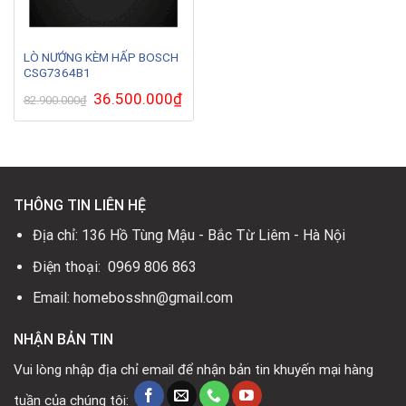
LÒ NƯỚNG KÈM HẤP BOSCH
CSG7364B1
Giá
36.500.000
₫
Giá
82.900.000
₫
gốc
hiện
là:
tại
82.900.000₫.
là:
36.500.000₫.
THÔNG TIN LIÊN HỆ
Địa chỉ: 136 Hồ Tùng Mậu - Bắc Từ Liêm - Hà Nội
Điện thoại: 0969 806 863
Email: homebosshn@gmail.com
NHẬN BẢN TIN
Vui lòng nhập địa chỉ email để nhận bản tin khuyến mại hàng
tuần của chúng tôi: