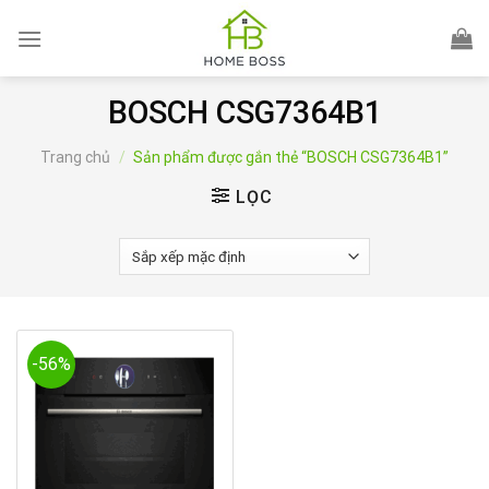
Skip
to
content
BOSCH CSG7364B1
Trang chủ
/
Sản phẩm được gắn thẻ “BOSCH CSG7364B1”
LỌC
-56%