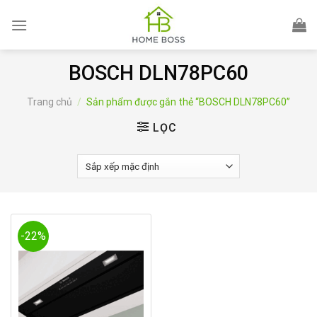
Skip
to
content
BOSCH DLN78PC60
Trang chủ
/
Sản phẩm được gắn thẻ “BOSCH DLN78PC60”
LỌC
-22%