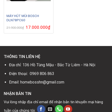
MÁY HÚT MÙI BOSCH
DLN78PC60
Giá
17.000.000
₫
Giá
21.900.000
₫
gốc
hiện
là:
tại
21.900.000₫.
là:
17.000.000₫.
THÔNG TIN LIÊN HỆ
Địa chỉ: 136 Hồ Tùng Mậu - Bắc Từ Liêm - Hà Nội
Điện thoại: 0969 806 863
Email: homebosshn@gmail.com
NHẬN BẢN TIN
Vui lòng nhập địa chỉ email để nhận bản tin khuyến mại hàng
tuần của chúng tôi: