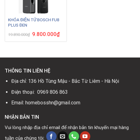
KHÓA ĐIỆN TỬ BOSCH FU8
PLUS ĐEN
Giá
9.800.000
₫
Giá
19.890.000
₫
gốc
hiện
là:
tại
19.890.000₫.
là:
9.800.000₫.
THÔNG TIN LIÊN HỆ
Địa chỉ: 136 Hồ Tùng Mậu - Bắc Từ Liêm - Hà Nội
Điện thoại: 0969 806 863
Email: homebosshn@gmail.com
NHẬN BẢN TIN
Vui lòng nhập địa chỉ email để nhận bản tin khuyến mại hàng
tuần của chúng tôi: