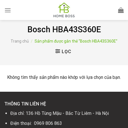
Skip
to
content
Bosch HBA43S360E
Trang chủ
/
Sản phẩm được gắn thẻ “Bosch HBA43S360E”
LỌC
Không tìm thấy sản phẩm nào khớp với lựa chọn của bạn.
THÔNG TIN LIÊN HỆ
Địa chỉ: 136 Hồ Tùng Mậu - Bắc Từ Liêm - Hà Nội
Điện thoại: 0969 806 863