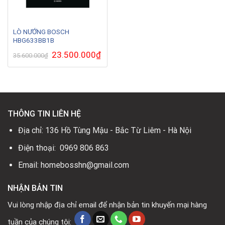
LÒ NƯỚNG BOSCH
HBG633BB1B
Giá
23.500.000
₫
Giá
35.600.000
₫
gốc
hiện
là:
tại
35.600.000₫.
là:
23.500.000₫.
THÔNG TIN LIÊN HỆ
Địa chỉ: 136 Hồ Tùng Mậu - Bắc Từ Liêm - Hà Nội
Điện thoại: 0969 806 863
Email: homebosshn@gmail.com
NHẬN BẢN TIN
Vui lòng nhập địa chỉ email để nhận bản tin khuyến mại hàng
tuần của chúng tôi: