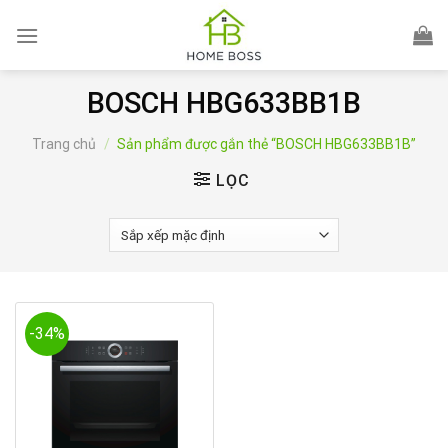
Skip
to
content
BOSCH HBG633BB1B
Trang chủ
/
Sản phẩm được gắn thẻ “BOSCH HBG633BB1B”
LỌC
-34%