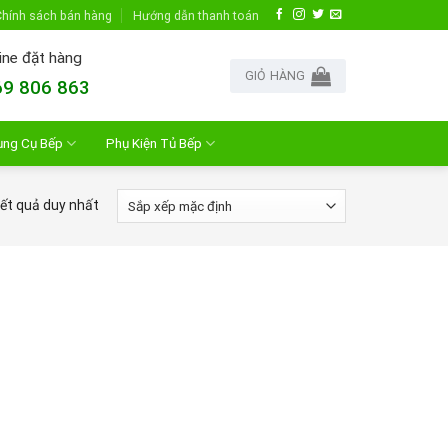
hính sách bán hàng
Hướng dẫn thanh toán
ine đặt hàng
GIỎ HÀNG
9 806 863
ụng Cụ Bếp
Phụ Kiện Tủ Bếp
kết quả duy nhất