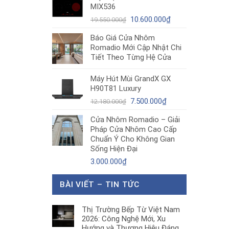
MIX536
8.680.000₫.
là:
Giá
5.200.000₫.
Giá
10.600.000
₫
19.550.000
₫
gốc
hiện
Báo Giá Cửa Nhôm
là:
tại
Romadio Mới Cập Nhật Chi
19.550.000₫.
là:
Tiết Theo Từng Hệ Cửa
10.600.000₫.
Máy Hút Mùi GrandX GX
H90T81 Luxury
Giá
Giá
7.500.000
₫
12.180.000
₫
gốc
hiện
Cửa Nhôm Romadio – Giải
là:
tại
Pháp Cửa Nhôm Cao Cấp
12.180.000₫.
là:
Chuẩn Ý Cho Không Gian
7.500.000₫.
Sống Hiện Đại
3.000.000
₫
BÀI VIẾT – TIN TỨC
Thị Trường Bếp Từ Việt Nam
2026: Công Nghệ Mới, Xu
Hướng và Thương Hiệu Đáng