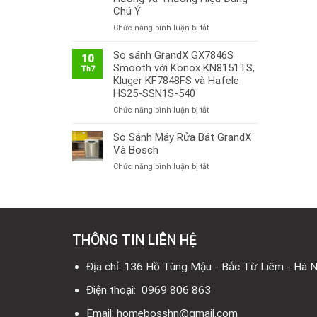
Chú Ý
ở
Chức năng bình luận bị tắt
Thị
Trường
So sánh GrandX GX7846S
10
Bếp
Smooth với Konox KN8151TS,
Th7
Từ
Kluger KF7848FS và Hafele
Việt
HS25-SSN1S-540
Nam
ở
Chức năng bình luận bị tắt
2026:
So
Công
sánh
So Sánh Máy Rửa Bát GrandX
Nghệ
GrandX
Mới,
Và Bosch
GX7846S
Xu
ở
Chức năng bình luận bị tắt
Smooth
Hướng
So
với
và
Sánh
Konox
Thương
Máy
KN8151TS,
Hiệu
Rửa
Kluger
Đáng
Bát
KF7848FS
Chú
THÔNG TIN LIÊN HỆ
GrandX
và
Ý
Và
Hafele
Bosch
Địa chỉ: 136 Hồ Tùng Mậu - Bắc Từ Liêm - Hà N
HS25-
SSN1S-
Điện thoại: 0969 806 863
540
Email: homebosshn@gmail.com