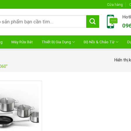
Cửa hàng
C
Hotl
096
ng
Máy Rửa Bát
Thiết Bị Gia Dụng
Bộ Nồi & Chảo Từ
D
Hiển thị 
060”