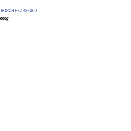
I BOSCH HEZ9SE060
.000
₫