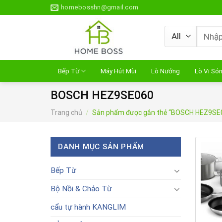
Skip
homebosshn@gmail.com
to
content
Tìm
kiếm:
Bếp Từ
Máy Hút Mùi
Lò Nướng
Lò Vi Só
BOSCH HEZ9SE060
Trang chủ
/
Sản phẩm được gắn thẻ “BOSCH HEZ9SE
DANH MỤC SẢN PHẨM
Bếp Từ
Bộ Nồi & Chảo Từ
cẩu tự hành KANGLIM